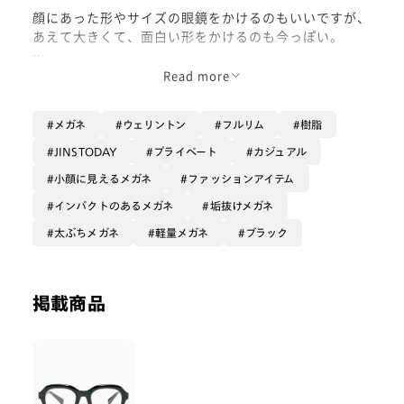
顔にあった形やサイズの眼鏡をかけるのもいいですが、
あえて大きくて、面白い形をかけるのも今っぽい。
度無しのクリアレンズ、もしくはライトカラーをいれて
Read more
も素敵です。
メガネ
ウェリントン
フルリム
樹脂
着用カラー : ブラック
JINSTODAY
プライベート
カジュアル
小顔に見えるメガネ
ファッションアイテム
インパクトのあるメガネ
垢抜けメガネ
太ぶちメガネ
軽量メガネ
ブラック
掲載商品