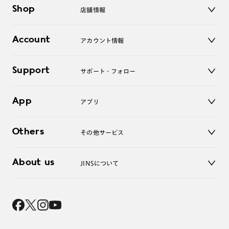
メガネ
Shop
店舗情報
サングラス
レンズ
店舗
コンタクトレンズ
Account
アカウント情報
オンラインショップ
老眼鏡
キッズ
マイページ／ログイン
Support
アクセサリー
サポート・フォロー
ログアウト
LINE公式アカウント
お知らせ
App
アプリ
よくあるご質問
ご利用ガイド
JINSアプリ
お問い合わせ
Others
その他サービス
3D WEB試着
About us
JINSについて
レンズ交換
オンラインギフト
Magnify Life
価格案内
会社概要
採用情報
法人のお客様