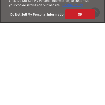
click [Do Not Sell My Personal Information] to customize
your cookie settings on our website.
Cookie Policy
Do Not Sell My Personal Information
OK
Products
製品情報
メガネ
Shop
店舗情報
サングラス
レンズ