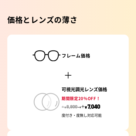
価格とレンズの薄さ
フレーム価格
可視光調光レンズ価格
期間限定20％OFF！
→
+
7,040
+
8,800
¥
¥
度付き・度無し対応可能