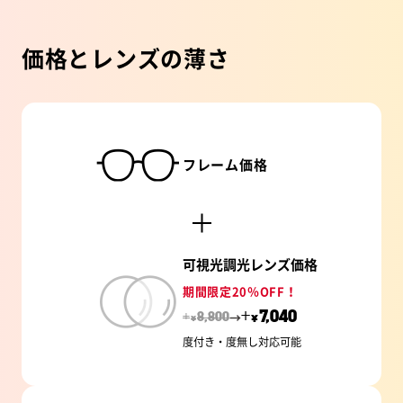
価格とレンズの薄さ
フレーム価格
可視光調光レンズ価格
期間限定20％OFF！
→
+
7,040
+
8,800
¥
¥
度付き・度無し対応可能