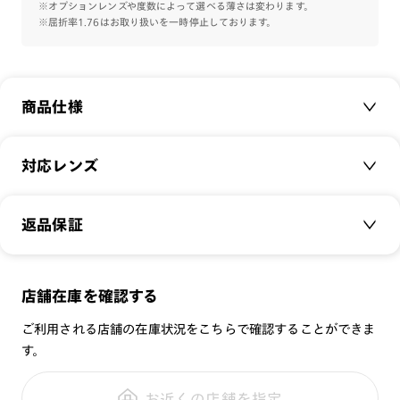
※オプションレンズや度数によって選べる薄さは変わります。
※屈折率1.76はお取り扱いを一時停止しております。
商品仕様
商品名：
Airframe Hingeless Combi
対応レンズ
品番：
UUF-22S-017
サイズ：
クリアレンズ（常用・老眼鏡用）
49.3□17.0-153.0○39
返品保証
無敵コーティング
重さ：
10.5
g
重さについて
遠近レンズ
スタイル：
ボストン
JINS SCREEN
メガネの度数が合わなくなっても、
店舗在庫を確認する
シリーズ：
Airframe
可視光調光レンズ
ご購入から半年間、2回まで交換保証可能
性別：
UNISEX
ご利用される店舗の在庫状況をこちらで確認することができま
可視光調光UVダブルカットレンズ
す。
鼻パッド：
クリングスタイプ
可視光調光SCREEN
全国の店舗で無料フィッティング
フレーム素材：
フロント：樹脂
調光レンズ
修理のご相談もいつでもお気軽に
お近くの店舗を指定