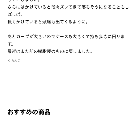
さらにはかけていると段々ズレてきて落ちそうになることもし
ご注文の手順は以下をご参照ください。
ばしば。
長くかけていると頭痛も出てくるように。
1. カート画面内「レンズ選択へ」ボタンより「度つきレン
ズまたは店舗でレンズ作成」を選択
あとカーブが大きいのでケースも大きくて持ち歩きに困りま
2. 遠近レンズより「遠近両用」を選択のうえ、購入手続き
す。
画面へ
最近はまた前の樹脂製のものに戻しました。
3. 「度数がわからない方・店舗でレンズ作成」を選択
くろねこ
※オプションレンズと組み合わせた遠近両用（累進）レンズはオンラインシ
ョップでご注文できません。
※フレームの天地幅は30mm以上推奨です。その他注意事項はレンズガイド
をご参照ください。
※JINS極上遠近レンズは追加料金22,000円（税込み）を頂戴いたします。
※単焦点レンズでレンズ交換券を選択の場合、店舗で遠近両用代5,500円
（税込み）を頂戴いたします。
おすすめの商品