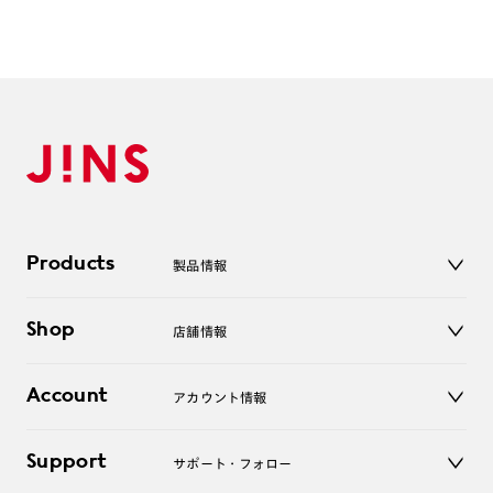
Products
製品情報
メガネ
Shop
店舗情報
サングラス
レンズ
店舗
コンタクトレンズ
Account
アカウント情報
オンラインショップ
老眼鏡
キッズ
マイページ／ログイン
Support
アクセサリー
サポート・フォロー
ログアウト