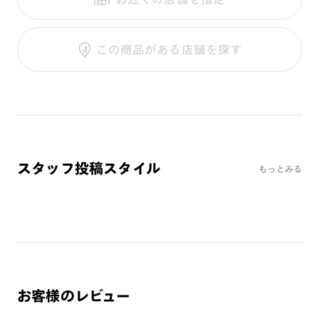
テンプル：チタン合金（βチタン）
調光UVダブルカット
調光SCREEN
ご利用ガイド
くもり止めレンズ
この商品がある店舗を探す
カラーレンズ：ダークカラー
カラーレンズ：ミディアムカラー
カラーレンズ：ライトカラー
カラーレンズ：トレンドカラー
コンシーラーカラー
コンシーラーカラーUVダブルカット
スタッフ投稿スタイル
もっとみる
偏光レンズ
アクティブレンズ
UVダブルカットレンズ
JINS VIOLET+
ミラーレンズ
※オンラインショップで作成可能なレンズはショッピングカート内で表示され
お客様のレビュー
るレンズに限ります。それ以外の対応レンズについてはJINS実店舗でお取り扱
いしております。