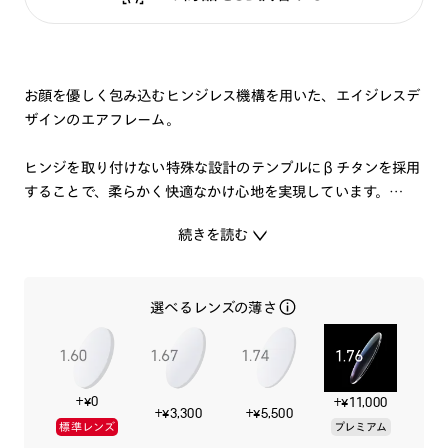
お顔を優しく包み込むヒンジレス機構を用いた、エイジレスデ
ザインのエアフレーム。
ヒンジを取り付けない特殊な設計のテンプルにβチタンを採用
することで、柔らかく快適なかけ心地を実現しています。
シリコン製の鼻パッドとモダンで、長時間かけていてもメガネ
続きを読む
が下にズレにくくなっています。
スーパーエンジニアリングプラスティック素材のフロントと金
属のテンプルを組み合わせた異素材のコンビネーション・デザ
選べるレンズの薄さ
イン。
使いやすいプレーンなカラーとフロントデザインのシンプルな
1本です。
+¥0
+¥11,000
※ギフト包装不可
+¥3,300
+¥5,500
標準レンズ
プレミアム
※専用ケース付き