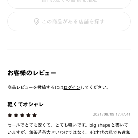
テンプル：樹脂
調光UVダブルカット
調光SCREEN
ご利用ガイド
くもり止めレンズ
この商品がある店舗を探す
カラーレンズ：ダークカラー
カラーレンズ：ミディアムカラー
カラーレンズ：ライトカラー
カラーレンズ：トレンドカラー
コンシーラーカラー
コンシーラーカラーUVダブルカット
お客様のレビュー
チークカラー
偏光レンズ
商品レビューを投稿するには
ログイン
してください。
アクティブレンズ
UVダブルカットレンズ
軽くてオシャレ
JINS VIOLET+
2021/08/09 17:47:41
ミラーレンズ
セールでとても安くて、とても軽いです。big shapeと書いて
いますが、無茶苦茶大きいわけではなく、40才代の私でも違和
※オンラインショップで作成可能なレンズはショッピングカート内で表示され
るレンズに限ります。それ以外の対応レンズについてはJINS実店舗でお取り扱