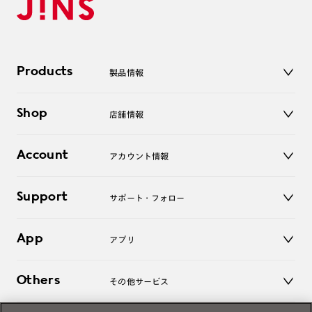
作成日数をいただきます。
ご注文の手順は以下をご参照ください。
Products
製品情報
1. カート画面内「レンズ選択へ」ボタンより「度つきレン
ズまたは店舗でレンズ作成」を選択
メガネ
Shop
店舗情報
2. 遠近レンズより「遠近両用」を選択のうえ、購入手続き
サングラス
画面へ
レンズ
店舗
コンタクトレンズ
Account
3. 「度数がわからない方・店舗でレンズ作成」を選択
アカウント情報
オンラインショップ
老眼鏡
※オプションレンズと組み合わせた遠近両用（累進）レンズはオンラインシ
キッズ
マイページ／ログイン
ョップでご注文できません。
Support
アクセサリー
サポート・フォロー
ログアウト
※フレームの天地幅は30mm以上推奨です。その他注意事項はレンズガイド
をご参照ください。
LINE公式アカウント
お知らせ
※JINS極上遠近レンズは追加料金22,000円（税込み）を頂戴いたします。
App
アプリ
よくあるご質問
※単焦点レンズでレンズ交換券を選択の場合、店舗で遠近両用代5,500円
（税込み）を頂戴いたします。
ご利用ガイド
JINSアプリ
お問い合わせ
Others
その他サービス
3D WEB試着