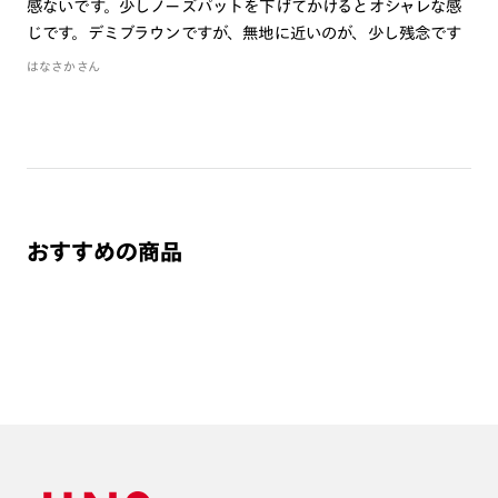
感ないです。少しノーズパットを下げてかけるとオシャレな感
いしております。
じです。デミブラウンですが、無地に近いのが、少し残念です
※注文時に【度つき】→【レンズ交換券を発行】をお選びのうえ、店頭にてオ
プションレンズ代金をお支払いください。（※一部レンズ交換不可の商品を
はなさかさん
除きます。）
※お選び頂くフレームや度数によっては作成できない場合がございます。
※RIM限定の記載があるカラーレンズは商品名に＜R!M＞の記載があるフレー
ムのみの対応となります。
※詳しくは
レンズガイド
をご確認ください。
おすすめの商品
よくある質問
Q
オンラインショップで遠近両用レンズ（累進レンズ）のメ
ガネを作成できますか？
A
オンラインショップで遠近両用レンズ（クリアレンズの
み）をご注文の場合、レンズ交換券を選択後に店舗にて度
つき対応可能です。
商品とレンズ交換券が届きましたらお近くのJINS店舗へご
持参ください。なお、特注レンズの為、後日お渡しとなり