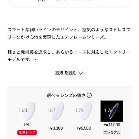
スマートな細いラインのデザインと、空気のようなストレスフ
リーなかけ心地を実現したエアフレームシリーズ。
軽さと機能美を追求し、あらゆるニーズに対応したエントリー
モデルです。
続きを読む
素材は、軽量と弾力性、透明感のある色みのPPSU樹脂を採
用。コンパクトな丁番と上質なメタルパーツで高級感を演出。
選べるレンズの薄さ
かけ心地を担保しつつ、トレンドを抑えた人気のボストンタイ
プのフレームです。
+¥0
+¥11,000
+¥3,300
+¥5,500
標準レンズ
プレミアム