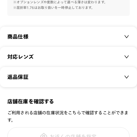
※オプションレンズや度数によって選べる薄さは変わります。
※屈折率1.76はお取り扱いを一時停止しております。
商品仕様
商品名：
【Slim Airframe -big shape- 】
対応レンズ
品番：
UUF-19S-217
サイズ：
クリアレンズ（常用・老眼鏡用）
50□20-144○43
返品保証
無敵コーティング
重さ：
13.5
g
重さについて
遠近レンズ
スタイル：
ボストン
JINS SCREEN
メガネの度数が合わなくなっても、
店舗在庫を確認する
シリーズ：
Airframe
可視光調光レンズ
ご購入から半年間、2回まで交換保証可能
性別：
UNISEX
ご利用される店舗の在庫状況をこちらで確認することができま
可視光調光UVダブルカットレンズ
す。
鼻パッド：
クリングスタイプ
可視光調光SCREEN
全国の店舗で無料フィッティング
フレーム素材：
フロント：樹脂
調光レンズ
修理のご相談もいつでもお気軽に
お近くの店舗を指定