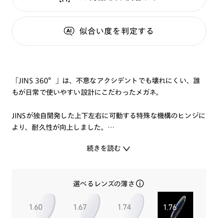
似合い度
を判定する
「JINS 360°」は、不意なアクシデントでも壊れにくい、誰
もが日常で使いやすい設計にこだわったメガネ。
JINSが独自開発した上下左右に可動する特殊な機構のヒンジに
より、耐久性が向上しました。
荷重で衝撃を受けやすい鼻パッドにシリコン製の可動式鼻パッ
続きを読む
ドを採用し、壊れにくさと安全性を両立。
軽量樹脂素材を採用した柔軟性が高いテンプルは、「全方位可
動ヒンジ™」との相乗効果で片手でのかけ外しでもフレームが
選べるレンズの薄さ
歪みにくく、日常の動作をよりスムーズにサポートします。
JINS 360°専用ケースが通常サービスケースのほかにノベル