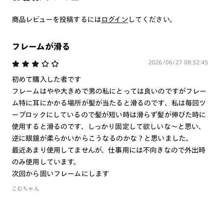
商品とレンズ交換券が届きましたらお近くのJINS店舗へご
持参ください。なお、特注レンズの為、後日お渡しとなり
商品レビューを投稿するには
ログイン
してください。
作成日数をいただきます。
フレームが滑る
ご注文の手順は以下をご参照ください。
2026/06/27 08:32:45
1. カート画面内「レンズ選択へ」ボタンより「度つきレン
初めて購入した者です
ズまたは店舗でレンズ作成」を選択
フレームはやや大きめで男の私にとっては良いのですがフレー
2. 遠近レンズより「遠近両用」を選択のうえ、購入手続き
ム特に耳にかかる場所が髪が当たると滑るのです、私は毎回ツ
画面へ
ーブロックにしているので髪が短い時は滑らず髪が伸びた時に
使用すると滑るのです、しっかり固定して欲しいな～と思い、
3. 「度数がわからない方・店舗でレンズ作成」を選択
逆に眼鏡が柔らかいからこうなるのかな？と思いました。
※オプションレンズと組み合わせた遠近両用（累進）レンズはオンラインシ
最近あまり使用してませんが、仕事用には不向きなので外出時
ョップでご注文できません。
のみ使用しています。
※フレームの天地幅は30mm以上推奨です。その他注意事項はレンズガイド
をご参照ください。
次回から固いフレームにします
※JINS極上遠近レンズは追加料金22,000円（税込み）を頂戴いたします。
こむちゃん
※単焦点レンズでレンズ交換券を選択の場合、店舗で遠近両用代5,500円
（税込み）を頂戴いたします。