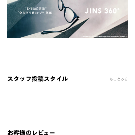
※オンラインショップで作成可能なレンズはショッピングカート内で表示され
るレンズに限ります。それ以外の対応レンズについてはJINS実店舗でお取り扱
いしております。
※注文時に【度つき】→【レンズ交換券を発行】をお選びのうえ、店頭にてオ
プションレンズ代金をお支払いください。（※一部レンズ交換不可の商品を
除きます。）
※お選び頂くフレームや度数によっては作成できない場合がございます。
※RIM限定の記載があるカラーレンズは商品名に＜R!M＞の記載があるフレー
ムのみの対応となります。
※詳しくは
レンズガイド
をご確認ください。
スタッフ投稿スタイル
もっとみる
よくある質問
Q
オンラインショップで遠近両用レンズ（累進レンズ）のメ
ガネを作成できますか？
A
オンラインショップで遠近両用レンズ（クリアレンズの
み）をご注文の場合、レンズ交換券を選択後に店舗にて度
つき対応可能です。
お客様のレビュー