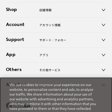
メガネ
Shop
店舗情報
サングラス
レンズ
店舗
コンタクトレンズ
Account
アカウント情報
オンラインショップ
老眼鏡
キッズ
マイページ／ログイン
Support
アクセサリー
サポート・フォロー
ログアウト
LINE公式アカウント
お知らせ
App
アプリ
よくあるご質問
ご利用ガイド
JINSアプリ
お問い合わせ
Others
その他サービス
3D WEB試着
About us
We use cookies to improve your experience on our
JINSについて
レンズ交換
website, to personalize content and ads, to analyze
オンラインギフト
our traffic. We share information about your use of
Magnify Life
価格案内
our website with advertising and analytics partners,
会社概要
who may combine it with other information that you
採用情報
have provided to them or that they have collected