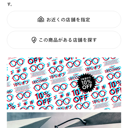
す。
鼻パッド：
その他
可視光調光SCREEN
全国の店舗で無料フィッティング
フレーム素材：
フロント：樹脂
調光レンズ
修理のご相談もいつでもお気軽に
お近くの店舗を指定
テンプル：樹脂
調光UVダブルカット
調光SCREEN
ご利用ガイド
くもり止めレンズ
この商品がある店舗を探す
カラーレンズ：ダークカラー
カラーレンズ：ミディアムカラー
カラーレンズ：ライトカラー
カラーレンズ：トレンドカラー
コンシーラーカラー
コンシーラーカラーUVダブルカット
偏光レンズ
アクティブレンズ
UVダブルカットレンズ
JINS VIOLET+
ミラーレンズ