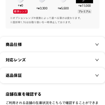
ティーとして付属します。
+¥0
+¥11,000
※専用ケースは限定数に達したため、終了となりました。
+¥3,300
+¥5,500
標準レンズ
プレミアム
-注意事項-
※オプションレンズや度数によって選べる薄さは変わります。
※屈折率1.76はお取り扱いを一時停止しております。
・可動域の広い丁番ですが回転運動や強い力、衝撃が加わると
破損する恐れがあります。むやみに広げたり強く引っ張るなど
の力を加えないでください。
・鼻パッドは衝撃吸収のために動く仕様です。メガネ使用時は
商品仕様
商品画像のように鼻パッドを立てた状態で使用してください。
・小さなお子様の手の触れないようにしてください。
商品名：
JINS 360°
対応レンズ
品番：
URF-24S-204
サイズ：
クリアレンズ（常用・老眼鏡用）
54□17-155○33
返品保証
無敵コーティング
重さ：
17.2
g
重さについて
遠近レンズ
スタイル：
スクエア
JINS SCREEN
メガネの度数が合わなくなっても、
店舗在庫を確認する
シリーズ：
TECH
可視光調光レンズ
ご購入から半年間、2回まで交換保証可能
性別：
UNISEX
ご利用される店舗の在庫状況をこちらで確認することができま
可視光調光UVダブルカットレンズ