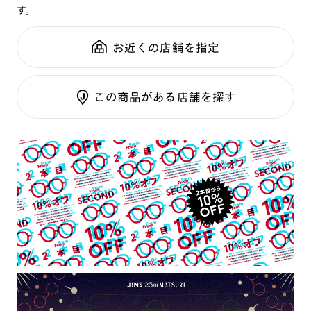
す。
鼻パッド：
フレーム一体型
可視光調光SCREEN
全国の店舗で無料フィッティング
フレーム素材：
フロント：樹脂
調光レンズ
修理のご相談もいつでもお気軽に
お近くの店舗を指定
テンプル：樹脂
調光UVダブルカット
調光SCREEN
ご利用ガイド
くもり止めレンズ
この商品がある店舗を探す
カラーレンズ：ダークカラー
カラーレンズ：ミディアムカラー
カラーレンズ：ライトカラー
カラーレンズ：トレンドカラー
コンシーラーカラー
コンシーラーカラーUVダブルカット
チークカラー
偏光レンズ
アクティブレンズ
UVダブルカットレンズ
JINS VIOLET+