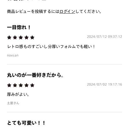
つき対応可能です。
商品とレンズ交換券が届きましたらお近くのJINS店舗へご
商品レビューを投稿するには
ログイン
してください。
持参ください。なお、特注レンズの為、後日お渡しとなり
作成日数をいただきます。
一目惚れ！
2024/07/12 09:37:12
ご注文の手順は以下をご参照ください。
レトロ感ものすごいし分厚いフォルムでも軽い！
1. カート画面内「レンズ選択へ」ボタンより「度つきレン
novsan
ズまたは店舗でレンズ作成」を選択
2. 遠近レンズより「遠近両用」を選択のうえ、購入手続き
丸いのが一番好きだから。
画面へ
3. 「度数がわからない方・店舗でレンズ作成」を選択
2024/07/02 19:17:16
厚みがよい。
※オプションレンズと組み合わせた遠近両用（累進）レンズはオンラインシ
ョップでご注文できません。
土屋さん
※フレームの天地幅は30mm以上推奨です。その他注意事項はレンズガイド
をご参照ください。
※JINS極上遠近レンズは追加料金22,000円（税込み）を頂戴いたします。
※単焦点レンズでレンズ交換券を選択の場合、店舗で遠近両用代5,500円
とても可愛い！！
（税込み）を頂戴いたします。