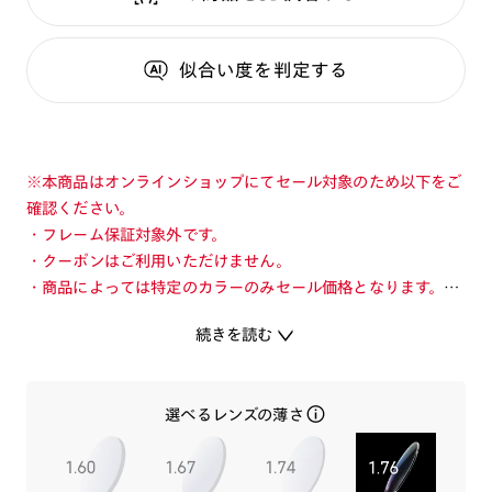
似合い度
を判定する
※本商品はオンラインショップにてセール対象のため以下をご
確認ください。
・フレーム保証対象外です。
・クーポンはご利用いただけません。
・商品によっては特定のカラーのみセール価格となります。カ
ラーを切り替えてご確認ください。
続きを読む
・店舗とオンラインショップで価格が異なる場合があります。
・店舗在庫ボタンを選択している際は通常価格となります。店
舗でご購入の場合は店頭価格をご確認ください。
選べるレンズの薄さ
「自分らしさ」を表現できるBoldフレーム。