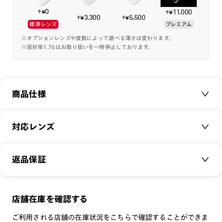
軽樹脂素材 TR-90 を使用し、フロント内側の一部を削ぎ落と
+¥0
+¥11,000
したように成形することで、極太なのに軽やかなかけ心地を実
+¥3,300
+¥5,500
標準レンズ
プレミアム
現しました。
丁番には堅牢かつ重厚感のある七枚丁番を採用。また、テンプ
※オプションレンズや度数によって選べる薄さは変わります。
※屈折率1.76はお取り扱いを一時停止しております。
ルに内蔵された板バネが頭をしっかりホールドし、ずれにくさ
にも配慮しました。
タイベック素材にBE BOLDのロゴや製品スペックをプリント
商品仕様
した、ランチバック風の専用ケースが付属します。
※フレームの特性上、耳のかかり具合の調整は行えません。
商品名：
BE BOLD
対応レンズ
※こちらの商品のカラー・柄によっては個体差がございます。
品番：
URF-22A-245
サイズ：
クリアレンズ（常用・老眼鏡用）
43.7□27.4-148.0○41
返品保証
無敵コーティング
重さ：
45
g
重さについて
遠近レンズ
スタイル：
ラウンド
JINS SCREEN
メガネの度数が合わなくなっても、
店舗在庫を確認する
シリーズ：
TODAY
可視光調光レンズ
ご購入から半年間、2回まで交換保証可能
性別：
UNISEX
ご利用される店舗の在庫状況をこちらで確認することができま
可視光調光UVダブルカットレンズ