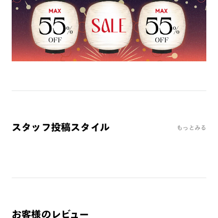
ミラーレンズ
※オンラインショップで作成可能なレンズはショッピングカート内で表示され
るレンズに限ります。それ以外の対応レンズについてはJINS実店舗でお取り扱
いしております。
※注文時に【度つき】→【レンズ交換券を発行】をお選びのうえ、店頭にてオ
プションレンズ代金をお支払いください。（※一部レンズ交換不可の商品を
除きます。）
※お選び頂くフレームや度数によっては作成できない場合がございます。
※RIM限定の記載があるカラーレンズは商品名に＜R!M＞の記載があるフレー
ムのみの対応となります。
※詳しくは
レンズガイド
をご確認ください。
スタッフ投稿スタイル
もっとみる
よくある質問
Q
オンラインショップで遠近両用レンズ（累進レンズ）のメ
ガネを作成できますか？
A
オンラインショップで遠近両用レンズ（クリアレンズの
み）をご注文の場合、レンズ交換券を選択後に店舗にて度
お客様のレビュー