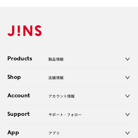
Products
製品情報
メガネ
Shop
店舗情報
サングラス
レンズ
店舗
コンタクトレンズ
Account
アカウント情報
オンラインショップ
老眼鏡
キッズ
マイページ／ログイン
Support
アクセサリー
サポート・フォロー
ログアウト
LINE公式アカウント
お知らせ
App
アプリ
よくあるご質問