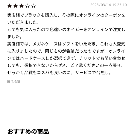
1. カート画面内「レンズ選択へ」ボタンより「度つきレン
2023/03/14 19:25:10
ズまたは店舗でレンズ作成」を選択
実店舗でブラックを購入し、その際にオンラインのクーポンを
いただきました。
2. 遠近レンズより「遠近両用」を選択のうえ、購入手続き
とても気に入ったので色違いのネイビーをオンラインで注文し
画面へ
ました。
3. 「度数がわからない方・店舗でレンズ作成」を選択
実店舗では、メガネケースはソフトをいただき、これも大変気
※オプションレンズと組み合わせた遠近両用（累進）レンズはオンラインシ
に入りましたので、同じものが希望だったのですが、オンライ
ョップでご注文できません。
ンではハードケースしか選択できず、チャットでお問い合わせ
※フレームの天地幅は30mm以上推奨です。その他注意事項はレンズガイド
しても、選択できないからダメ、ご了承くださいの一点張り。
をご参照ください。
※JINS極上遠近レンズは追加料金22,000円（税込み）を頂戴いたします。
せっかく品質もコスパも良いのに、サービスで台無し。
※単焦点レンズでレンズ交換券を選択の場合、店舗で遠近両用代5,500円
匿名希望
（税込み）を頂戴いたします。
おすすめの商品