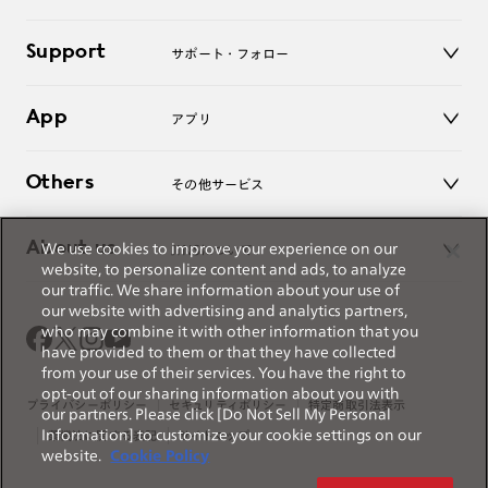
老眼鏡
キッズ
マイページ／ログイン
Support
アクセサリー
サポート・フォロー
ログアウト
LINE公式アカウント
お知らせ
App
アプリ
よくあるご質問
ご利用ガイド
JINSアプリ
お問い合わせ
Others
その他サービス
3D WEB試着
About us
We use cookies to improve your experience on our
JINSについて
レンズ交換
website, to personalize content and ads, to analyze
オンラインギフト
our traffic. We share information about your use of
Magnify Life
価格案内
our website with advertising and analytics partners,
会社概要
who may combine it with other information that you
採用情報
have provided to them or that they have collected
法人のお客様
from your use of their services. You have the right to
出店について
opt-out of our sharing information about you with
プライバシーポリシー
セキュリティポリシー
特定商取引法表示
our partners. Please click [Do Not Sell My Personal
Information] to customize your cookie settings on our
薬機法に関する表記
サイトマップ
website.
Cookie Policy