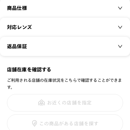
商品仕様
商品名：
Modern Bold
対応レンズ
品番：
URF-22A-164
サイズ：
クリアレンズ（常用・老眼鏡用）
48□20-148○40
返品保証
無敵コーティング
重さ：
19.5
g
重さについて
遠近レンズ
スタイル：
ボストン
JINS SCREEN
メガネの度数が合わなくなっても、
店舗在庫を確認する
シリーズ：
STANDARD
可視光調光レンズ
ご購入から半年間、2回まで交換保証可能
性別：
UNISEX
ご利用される店舗の在庫状況をこちらで確認することができま
可視光調光UVダブルカットレンズ
す。
鼻パッド：
フレーム一体型
可視光調光SCREEN
全国の店舗で無料フィッティング
フレーム素材：
フロント：樹脂
調光レンズ
修理のご相談もいつでもお気軽に
お近くの店舗を指定
テンプル：樹脂
調光UVダブルカット
調光SCREEN
ご利用ガイド
くもり止めレンズ
この商品がある店舗を探す
カラーレンズ：ダークカラー