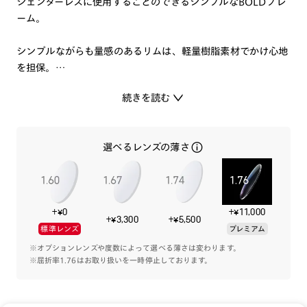
ジェンダーレスに使用することのできるシンプルなBOLDフレ
ーム。
シンプルながらも量感のあるリムは、軽量樹脂素材でかけ心地
を担保。
どんなテイストにも合わせやすく、顔によくなじむ「ミュート
続きを読む
カラー」を中心に採用しました。
コーディネートのポイントにも使える1本です。
選べるレンズの薄さ
※こちらの商品のカラー・柄によっては個体差がございます。
+¥0
+¥11,000
+¥3,300
+¥5,500
標準レンズ
プレミアム
※オプションレンズや度数によって選べる薄さは変わります。
※屈折率1.76はお取り扱いを一時停止しております。