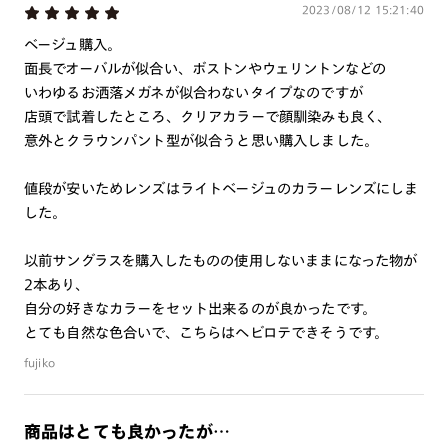
2023/08/12 15:21:40
※RIM限定の記載があるカラーレンズは商品名に＜R!M＞の記載があるフレー
ムのみの対応となります。
ベージュ購入。
※詳しくは
レンズガイド
をご確認ください。
面長でオーバルが似合い、ボストンやウェリントンなどの
いわゆるお洒落メガネが似合わないタイプなのですが
店頭で試着したところ、クリアカラーで顔馴染みも良く、
よくある質問
意外とクラウンパント型が似合うと思い購入しました。
Q
オンラインショップで遠近両用レンズ（累進レンズ）のメ
値段が安いためレンズはライトベージュのカラーレンズにしま
ガネを作成できますか？
した。
A
オンラインショップで遠近両用レンズ（クリアレンズの
以前サングラスを購入したものの使用しないままになった物が
み）をご注文の場合、レンズ交換券を選択後に店舗にて度
2本あり、
つき対応可能です。
自分の好きなカラーをセット出来るのが良かったです。
商品とレンズ交換券が届きましたらお近くのJINS店舗へご
とても自然な色合いで、こちらはヘビロテできそうです。
持参ください。なお、特注レンズの為、後日お渡しとなり
fujiko
作成日数をいただきます。
ご注文の手順は以下をご参照ください。
商品はとても良かったが…