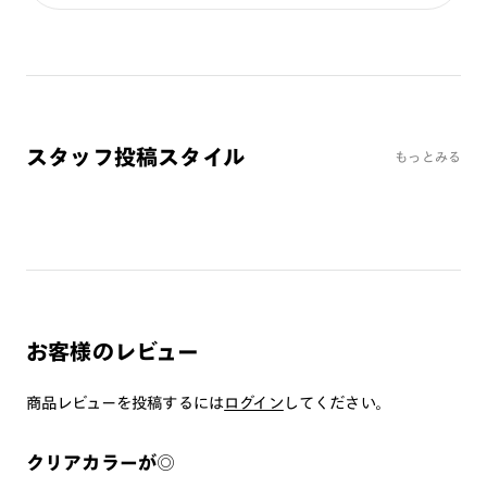
カラーレンズ：ミディアムカラー
カラーレンズ：ライトカラー
カラーレンズ：トレンドカラー
コンシーラーカラー
コンシーラーカラーUVダブルカット
スタッフ投稿スタイル
もっとみる
チークカラー
偏光レンズ
アクティブレンズ
UVダブルカットレンズ
JINS VIOLET+
ミラーレンズ
お客様のレビュー
※オンラインショップで作成可能なレンズはショッピングカート内で表示され
るレンズに限ります。それ以外の対応レンズについてはJINS実店舗でお取り扱
商品レビューを投稿するには
いしております。
ログイン
してください。
※注文時に【度つき】→【レンズ交換券を発行】をお選びのうえ、店頭にてオ
プションレンズ代金をお支払いください。（※一部レンズ交換不可の商品を
除きます。）
クリアカラーが◎
※お選び頂くフレームや度数によっては作成できない場合がございます。