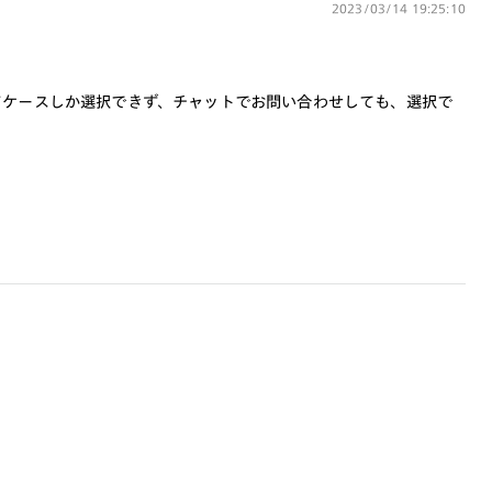
特注レンズの為、後日お渡しとなり作成
2023/03/14 19:25:10
日数をいただきます。
ご注文の手順は以下をご参照ください。
ドケースしか選択できず、チャットでお問い合わせしても、選択で
1. カート画面内「レンズ選択へ」ボタン
より「度つきレンズまたは店舗でレン
ズ作成」を選択
2. 遠近レンズより「遠近両用」を選択の
うえ、購入手続き画面へ
3. 「度数がわからない方・店舗でレンズ
作成」を選択
※オプションレンズと組み合わせた遠近両用（累
進）レンズはオンラインショップでご注文できませ
ん。
※フレームの天地幅は30mm以上推奨です。その他注
意事項はレンズガイドをご参照ください。
※JINS極上遠近レンズは追加料金22,000円（税込
み）を頂戴いたします。
※単焦点レンズでレンズ交換券を選択の場合、店舗