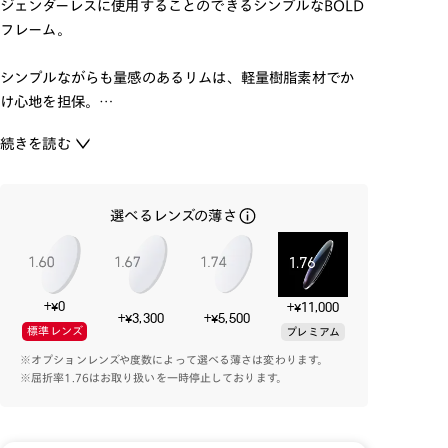
ジェンダーレスに使用することのできるシンプルなBOLD
フレーム。
シンプルながらも量感のあるリムは、軽量樹脂素材でか
け心地を担保。
どんなテイストにも合わせやすく、顔によくなじむ「ミュ
続きを読む
ートカラー」を中心に採用しました。
コーディネートのポイントにも使える1本です。
選べるレンズの薄さ
※こちらの商品のカラー・柄によっては個体差がござい
ます。
+¥0
+¥11,000
+¥3,300
+¥5,500
標準レンズ
プレミアム
※オプションレンズや度数によって選べる薄さは変わります。
※屈折率1.76はお取り扱いを一時停止しております。