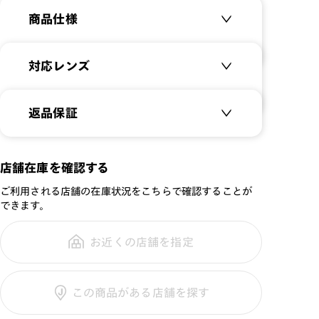
商品仕様
商品名：
Modern Bold
対応レンズ
品番：
URF-22A-164
サイズ：
クリアレンズ（常用・老眼鏡用）
48□20-148○40
返品保証
無敵コーティング
重さ：
19.5
g
重さについて
遠近レンズ
スタイル：
ボストン
JINS SCREEN
メガネの度数が合わなくなっても、
店舗在庫を確認する
シリーズ：
STANDARD
ご購入から半年間、2回まで交換保
可視光調光レンズ
ご利用される店舗の在庫状況をこちらで確認することが
性別：
UNISEX
証可能
可視光調光UVダブルカットレンズ
できます。
鼻パッド：
フレーム一体型
可視光調光SCREEN
フレーム素材：
フロント：樹脂
調光レンズ
お近くの店舗を指定
全国の店舗で無料フィッティング修
テンプル：樹脂
調光UVダブルカット
理のご相談もいつでもお気軽に
調光SCREEN
この商品がある店舗を探す
くもり止めレンズ
ご利用ガイド
カラーレンズ：ダークカラー