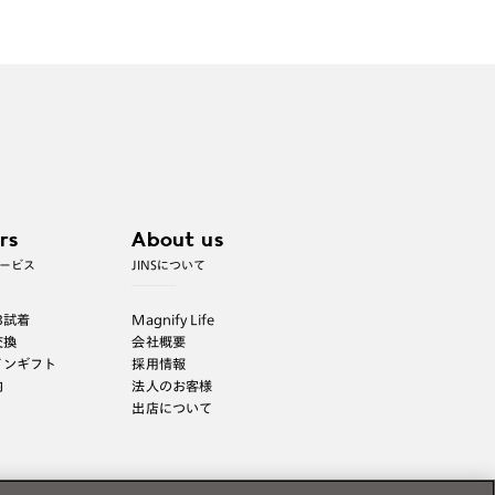
で遠近両用代5,500円（税込み）を頂戴いたしま
す。
rs
About us
ービス
JINSについて
B試着
Magnify Life
交換
会社概要
インギフト
採用情報
内
法人のお客様
出店について