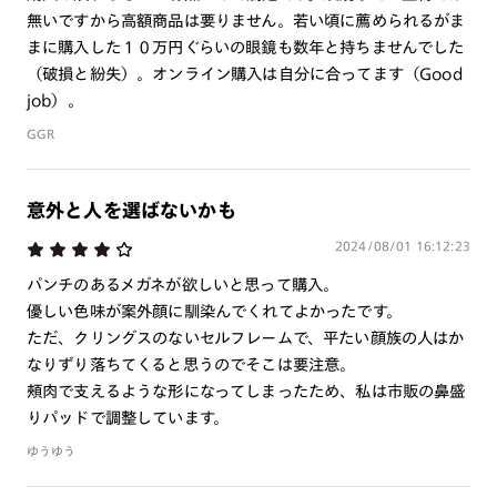
つき対応可能です。
無いですから高額商品は要りません。若い頃に薦められるがま
商品とレンズ交換券が届きましたらお近くのJINS店舗へご
まに購入した１０万円ぐらいの眼鏡も数年と持ちませんでした
持参ください。なお、特注レンズの為、後日お渡しとなり
（破損と紛失）。オンライン購入は自分に合ってます（Good
作成日数をいただきます。
job）。
GGR
ご注文の手順は以下をご参照ください。
1. カート画面内「レンズ選択へ」ボタンより「度つきレン
意外と人を選ばないかも
ズまたは店舗でレンズ作成」を選択
2024/08/01 16:12:23
2. 遠近レンズより「遠近両用」を選択のうえ、購入手続き
パンチのあるメガネが欲しいと思って購入。
画面へ
優しい色味が案外顔に馴染んでくれてよかったです。
3. 「度数がわからない方・店舗でレンズ作成」を選択
ただ、クリングスのないセルフレームで、平たい顔族の人はか
なりずり落ちてくると思うのでそこは要注意。
※オプションレンズと組み合わせた遠近両用（累進）レンズはオンラインシ
ョップでご注文できません。
頰肉で支えるような形になってしまったため、私は市販の鼻盛
※フレームの天地幅は30mm以上推奨です。その他注意事項はレンズガイド
りパッドで調整しています。
をご参照ください。
※JINS極上遠近レンズは追加料金22,000円（税込み）を頂戴いたします。
ゆうゆう
※単焦点レンズでレンズ交換券を選択の場合、店舗で遠近両用代5,500円
（税込み）を頂戴いたします。