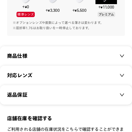
た。
+¥0
+¥11,000
細身のシェイプにより、人の顔に自然に馴染み、台形の鼻パッ
+¥3,300
+¥5,500
標準レンズ
プレミアム
トは顔の印象を変えません。
※オプションレンズや度数によって選べる薄さは変わります。
※屈折率1.76はお取り扱いを一時停止しております。
ファッションスタイルに“今”を取り入れたい方におすすめのメ
ガネです。
ロワン＆エルワン ブルレック兄弟
商品仕様
フランス人。兄弟で活動し、デザイン業界の中でも今最も注目
されているデザイナー。
活動はプロダクトデザインに留まらず、アート、インテリア全
商品名：
Ronan & Erwan Bouroullec SUGATA R
対応レンズ
般、公共建造物など多岐にわたり、各業界の枠にとらわれな
品番：
URF-19S-006
い。
サイズ：
クリアレンズ（常用・老眼鏡用）
48.4□22.0-146.0○46
制作物はどれも独自の色使いや繊細さを備えており、現代的な
返品保証
無敵コーティング
ムードを捉えている。
重さ：
13
g
重さについて
遠近レンズ
スタイル：
ラウンド
JINS SCREEN
メガネの度数が合わなくなっても、
店舗在庫を確認する
シリーズ：
DESIGN
可視光調光レンズ
ご購入から半年間、2回まで交換保証可能
性別：
UNISEX
ご利用される店舗の在庫状況をこちらで確認することができま
可視光調光UVダブルカットレンズ