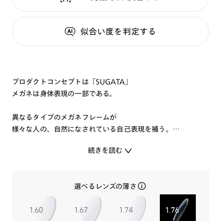
似合い度
を判定する
プロダクトコンセプトは「SUGATA」
メガネは身体表現の一部である。
異なるタイプのメガネフレームが
様々な人の、自然になされている自己表現を補う。
続きを読む
メガネのデザインは人が掛けることで完成し
最終的な雰囲気を決定づけるのは、その人自身である.
選べるレンズの薄さ
これまでにないメガネの形を定義、ヨロイの張り出しが無い事
によりミニマルで自然な印象の現代的なフォルムを実現しまし