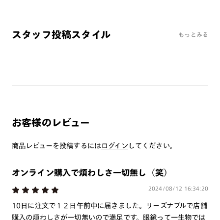
ミラーレンズ
※オンラインショップで作成可能なレンズはショッピングカート内で表示され
スタッフ投稿スタイル
るレンズに限ります。それ以外の対応レンズについてはJINS実店舗でお取り扱
もっとみる
いしております。
※注文時に【度つき】→【レンズ交換券を発行】をお選びのうえ、店頭にてオ
プションレンズ代金をお支払いください。（※一部レンズ交換不可の商品を
除きます。）
※お選び頂くフレームや度数によっては作成できない場合がございます。
※RIM限定の記載があるカラーレンズは商品名に＜R!M＞の記載があるフレー
ムのみの対応となります。
※詳しくは
レンズガイド
をご確認ください。
お客様のレビュー
商品レビューを投稿するには
ログイン
してください。
よくある質問
Q
オンラインショップで遠近両用レンズ（累進レンズ）のメ
オンライン購入で煩わしさ一切無し（笑）
ガネを作成できますか？
2024/08/12 16:34:20
A
オンラインショップで遠近両用レンズ（クリアレンズの
10日に注文で１２日午前中に届きました。リーズナブルで店舗
み）をご注文の場合、レンズ交換券を選択後に店舗にて度
購入の煩わしさが一切無いので満足です。眼鏡って一生物では