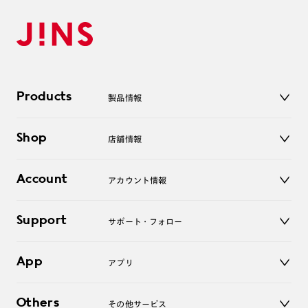
Products
製品情報
メガネ
Shop
店舗情報
サングラス
レンズ
店舗
コンタクトレンズ
Account
アカウント情報
オンラインショップ
老眼鏡
キッズ
マイページ／ログイン
Support
アクセサリー
サポート・フォロー
ログアウト
LINE公式アカウント
お知らせ
App
アプリ
よくあるご質問
ご利用ガイド
JINSアプリ
お問い合わせ
Others
その他サービス