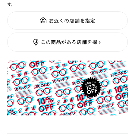
す。
鼻パッド：
フレーム一体型
可視光調光SCREEN
全国の店舗で無料フィッティング
フレーム素材：
フロント：樹脂
調光レンズ
修理のご相談もいつでもお気軽に
お近くの店舗を指定
テンプル：樹脂
調光UVダブルカット
調光SCREEN
ご利用ガイド
くもり止めレンズ
この商品がある店舗を探す
カラーレンズ：ダークカラー
カラーレンズ：ミディアムカラー
カラーレンズ：ライトカラー
カラーレンズ：トレンドカラー
コンシーラーカラー
コンシーラーカラーUVダブルカット
チークカラー
偏光レンズ
アクティブレンズ
UVダブルカットレンズ
JINS VIOLET+