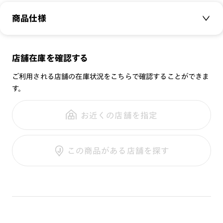
⇒
シルバー（96）
商品仕様
サングラスの商品一覧はこちら⇒
【サングラス 商品一覧】
商品名：
RIMLESS SUNGLASSES
サングラスの特集はこちら⇒
【サングラスコレクション 】
店舗在庫を確認する
品番：
UMP-24S-277
ご利用される店舗の在庫状況をこちらで確認することができま
サイズ：
52□19-150○33
[紫外線透過率]
す。
重さ：
14
g
重さについて
0.1%以下
スタイル：
リムレス
お近くの店舗を指定
[可視光線透過率]
シリーズ：
91%
性別：
UNISEX
この商品がある店舗を探す
鼻パッド：
クリングスタイプ
※レンズ交換不可
フレーム素材：
フロント：メタル
※保証対象外
テンプル：チタン合金（βチタン）
※こちらの商品はフレームの特性上、調整範囲には限りがござ
います。
使用上の注意