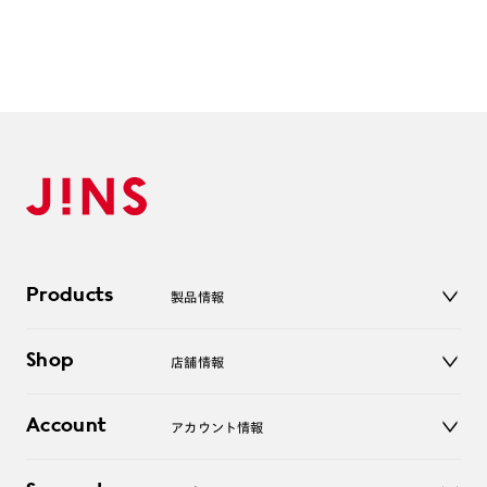
Products
製品情報
メガネ
Shop
店舗情報
サングラス
レンズ
店舗
コンタクトレンズ
Account
アカウント情報
オンラインショップ
老眼鏡
キッズ
マイページ／ログイン