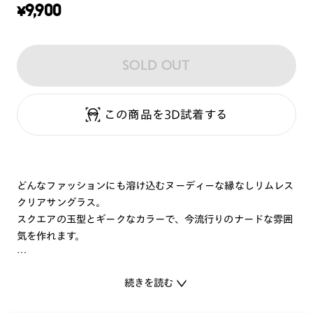
¥
9,900
SOLD OUT
この商品を3D試着する
どんなファッションにも溶け込むヌーディーな縁なしリムレス
クリアサングラス。
スクエアの玉型とギークなカラーで、今流行りのナードな雰囲
気を作れます。
※一部店舗での取扱商品です。
続きを読む
店舗の在庫情報
⇒
ガンメタル（93）