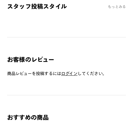
・肌に合わない時は使用を中止して医師に相談して下さい。
スタッフ投稿スタイル
もっとみる
・高温の場所での使用・保管はしないで下さい。
・通常使用での有害な紫外線を防ぐ事は出来ますが、溶接など
の遮光レンズとして使用しないで下さい。
・強い衝撃から顔や目を保護するものではありません。
・硬いものとの接触は避けて下さい。
お客様のレビュー
商品レビューを投稿するには
ログイン
してください。
おすすめの商品