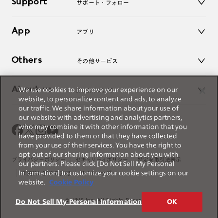
Support
アクセサリー
サポート・フォロー
ログアウト
LINE公式アカウント
お知らせ
App
アプリ
よくあるご質問
ご利用ガイド
JINSアプリ
お問い合わせ
Others
その他サービス
3D WEB試着
About us
We use cookies to improve your experience on our
JINSについて
レンズ交換
website, to personalize content and ads, to analyze
オンラインギフト
our traffic. We share information about your use of
Magnify Life
価格案内
our website with advertising and analytics partners,
会社概要
who may combine it with other information that you
採用情報
have provided to them or that they have collected
法人のお客様
from your use of their services. You have the right to
opt-out of our sharing information about you with
出店について
プライバシーポリシー
セキュリティポリシー
特定商取引法表示
our partners. Please click [Do Not Sell My Personal
Information] to customize your cookie settings on our
薬機法に関する表記
サイトマップ
website.
Cookie Policy
© JINS Inc. All Rights Reserved.
Do Not Sell My Personal Information
OK