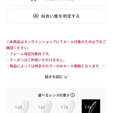
似合い度
を判定する
※本商品はオンラインショップにてセール対象のため以下をご
確認ください。
・フレーム保証対象外です。
・クーポンはご利用いただけません。
・商品によっては特定のカラーのみセール価格となります。カ
ラーを切り替えてご確認ください。
続きを読む
・店舗とオンラインショップで価格が異なる場合があります。
・店舗在庫ボタンを選択している際は通常価格となります。店
舗でご購入の場合は店頭価格をご確認ください。
選べるレンズの薄さ
旬を着こなすメガネ「JINS TODAY」