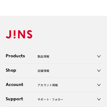
Products
製品情報
メガネ
Shop
店舗情報
サングラス
レンズ
店舗
コンタクトレンズ
Account
アカウント情報
オンラインショップ
老眼鏡
キッズ
マイページ／ログイン
Support
アクセサリー
サポート・フォロー
ログアウト
LINE公式アカウント