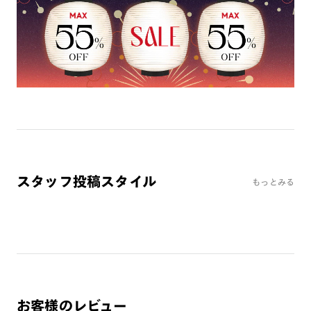
※オンラインショップで作成可能なレンズはショッピングカート内で表示され
るレンズに限ります。それ以外の対応レンズについてはJINS実店舗でお取り扱
いしております。
※注文時に【度つき】→【レンズ交換券を発行】をお選びのうえ、店頭にてオ
プションレンズ代金をお支払いください。（※一部レンズ交換不可の商品を
除きます。）
※お選び頂くフレームや度数によっては作成できない場合がございます。
※RIM限定の記載があるカラーレンズは商品名に＜R!M＞の記載があるフレー
ムのみの対応となります。
※詳しくは
レンズガイド
をご確認ください。
スタッフ投稿スタイル
もっとみる
よくある質問
Q
オンラインショップで遠近両用レンズ（累進レンズ）のメ
ガネを作成できますか？
A
オンラインショップで遠近両用レンズ（クリアレンズの
み）をご注文の場合、レンズ交換券を選択後に店舗にて度
つき対応可能です。
お客様のレビュー