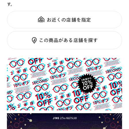
す。
鼻パッド：
クリングスタイプ
可視光調光SCREEN
全国の店舗で無料フィッティング
フレーム素材：
フロント：メタル
調光レンズ
修理のご相談もいつでもお気軽に
お近くの店舗を指定
テンプル：メタル
調光UVダブルカット
調光SCREEN
ご利用ガイド
くもり止めレンズ
この商品がある店舗を探す
カラーレンズ：ダークカラー
カラーレンズ：ミディアムカラー
カラーレンズ：ライトカラー
カラーレンズ：トレンドカラー
コンシーラーカラー
コンシーラーカラーUVダブルカット
チークカラー
アクティブレンズ
UVダブルカットレンズ
JINS VIOLET+
ミラーレンズ