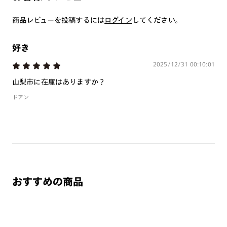
商品とレンズ交換券が届きましたらお近くのJINS店舗へご
持参ください。なお、特注レンズの為、後日お渡しとなり
商品レビューを投稿するには
ログイン
してください。
作成日数をいただきます。
好き
ご注文の手順は以下をご参照ください。
2025/12/31 00:10:01
1. カート画面内「レンズ選択へ」ボタンより「度つきレン
山梨市に在庫はありますか？
ズまたは店舗でレンズ作成」を選択
ドアン
2. 遠近レンズより「遠近両用」を選択のうえ、購入手続き
画面へ
3. 「度数がわからない方・店舗でレンズ作成」を選択
※オプションレンズと組み合わせた遠近両用（累進）レンズはオンラインシ
ョップでご注文できません。
※フレームの天地幅は30mm以上推奨です。その他注意事項はレンズガイド
をご参照ください。
おすすめの商品
※JINS極上遠近レンズは追加料金22,000円（税込み）を頂戴いたします。
※単焦点レンズでレンズ交換券を選択の場合、店舗で遠近両用代5,500円
（税込み）を頂戴いたします。