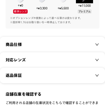
ナードな玉型やトレンドの横長シェイプに、程よく丸みをつけ
+¥0
+¥11,000
てかけやすくしたメガネ
+¥3,300
+¥5,500
標準レンズ
プレミアム
装飾のないシンプルなデザインでこの春夏のファッションに合
わせやすく
※オプションレンズや度数によって選べる薄さは変わります。
※屈折率1.76はお取り扱いを一時停止しております。
商品仕様
商品名：
JINS TODAY 2025SS
対応レンズ
品番：
UMN-25S-130
サイズ：
クリアレンズ（常用・老眼鏡用）
51□20-143○44
返品保証
無敵コーティング
重さ：
19.5
g
重さについて
遠近レンズ
スタイル：
ハーフリム
JINS SCREEN
メガネの度数が合わなくなっても、
店舗在庫を確認する
シリーズ：
TODAY
可視光調光レンズ
ご購入から半年間、2回まで交換保証可能
性別：
UNISEX
ご利用される店舗の在庫状況をこちらで確認することができま
可視光調光UVダブルカットレンズ