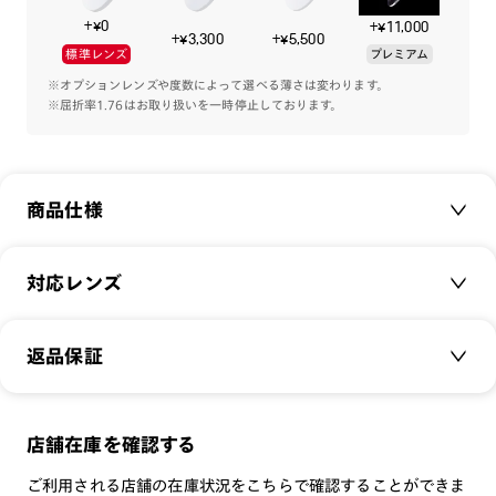
+¥0
+¥11,000
+¥3,300
+¥5,500
標準レンズ
プレミアム
※オプションレンズや度数によって選べる薄さは変わります。
※屈折率1.76はお取り扱いを一時停止しております。
商品仕様
商品名：
＜RIM＞Sheet Metal
対応レンズ
品番：
UMF-25A-362
サイズ：
クリアレンズ（常用・老眼鏡用）
50□16-140○39
返品保証
無敵コーティング
重さ：
15.7
g
重さについて
遠近レンズ
スタイル：
ボストン
JINS SCREEN
メガネの度数が合わなくなっても、
店舗在庫を確認する
シリーズ：
STANDARD
可視光調光レンズ
ご購入から半年間、2回まで交換保証可能
性別：
UNISEX
ご利用される店舗の在庫状況をこちらで確認することができま
可視光調光UVダブルカットレンズ