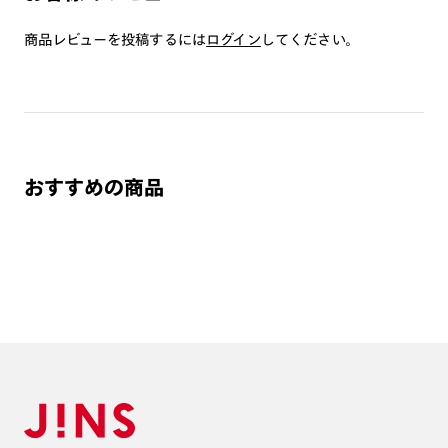
つき対応可能です。
商品とレンズ交換券が届きましたらお近くのJINS店舗へご
商品レビューを投稿するには
ログイン
してください。
持参ください。なお、特注レンズの為、後日お渡しとなり
作成日数をいただきます。
ご注文の手順は以下をご参照ください。
1. カート画面内「レンズ選択へ」ボタンより「度つきレン
おすすめの商品
ズまたは店舗でレンズ作成」を選択
2. 遠近レンズより「遠近両用」を選択のうえ、購入手続き
画面へ
3. 「度数がわからない方・店舗でレンズ作成」を選択
※オプションレンズと組み合わせた遠近両用（累進）レンズはオンラインシ
ョップでご注文できません。
※フレームの天地幅は30mm以上推奨です。その他注意事項はレンズガイド
をご参照ください。
※JINS極上遠近レンズは追加料金22,000円（税込み）を頂戴いたします。
※単焦点レンズでレンズ交換券を選択の場合、店舗で遠近両用代5,500円
（税込み）を頂戴いたします。