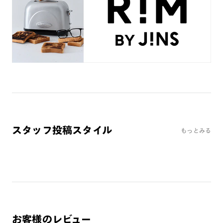
ミラーレンズ
※オンラインショップで作成可能なレンズはショッピングカート内で表示され
るレンズに限ります。それ以外の対応レンズについてはJINS実店舗でお取り扱
いしております。
※注文時に【度つき】→【レンズ交換券を発行】をお選びのうえ、店頭にてオ
プションレンズ代金をお支払いください。（※一部レンズ交換不可の商品を
除きます。）
※お選び頂くフレームや度数によっては作成できない場合がございます。
※RIM限定の記載があるカラーレンズは商品名に＜R!M＞の記載があるフレー
ムのみの対応となります。
※詳しくは
レンズガイド
をご確認ください。
スタッフ投稿スタイル
もっとみる
よくある質問
Q
オンラインショップで遠近両用レンズ（累進レンズ）のメ
ガネを作成できますか？
A
オンラインショップで遠近両用レンズ（クリアレンズの
み）をご注文の場合、レンズ交換券を選択後に店舗にて度
お客様のレビュー