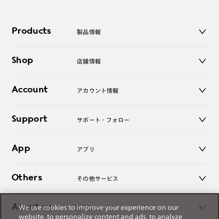
Products
製品情報
メガネ
Shop
店舗情報
サングラス
レンズ
店舗
コンタクトレンズ
Account
アカウント情報
オンラインショップ
老眼鏡
キッズ
マイページ／ログイン
Support
アクセサリー
サポート・フォロー
ログアウト
LINE公式アカウント
お知らせ
App
アプリ
よくあるご質問
ご利用ガイド
JINSアプリ
お問い合わせ
Others
その他サービス
3D WEB試着
About us
We use cookies to improve your experience on our
JINSについて
レンズ交換
website, to personalize content and ads, to analyze