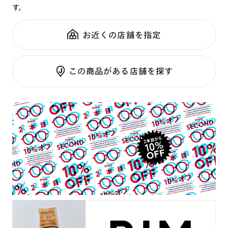
す。
鼻パッド：
クリングスタイプ
可視光調光SCREEN
全国の店舗で無料フィッティング
フレーム素材：
フロント：メタル
調光レンズ
修理のご相談もいつでもお気軽に
お近くの店舗を指定
テンプル：メタル
調光UVダブルカット
調光SCREEN
ご利用ガイド
RIM限定
この商品がある店舗を探す
くもり止めレンズ
カラーレンズ：ダークカラー
カラーレンズ：ミディアムカラー
カラーレンズ：ライトカラー
カラーレンズ：トレンドカラー
コンシーラーカラー
コンシーラーカラーUVダブルカット
偏光レンズ
アクティブレンズ
UVダブルカットレンズ
JINS VIOLET+