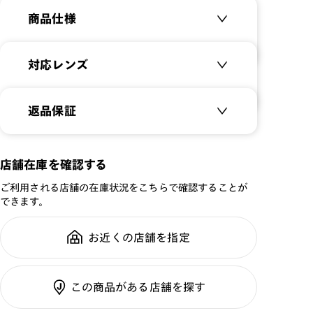
商品仕様
特集ページはこちら⇒
【JINS CLASSIC】
商品名：
Slim Combi
対応レンズ
品番：
UMF-22A-194
サイズ：
クリアレンズ（常用・老眼鏡用）
49□22-145○45
返品保証
無敵コーティング
重さ：
28
g
重さについて
遠近レンズ
スタイル：
サーモント
JINS SCREEN
メガネの度数が合わなくなっても、
店舗在庫を確認する
シリーズ：
STANDARD
ご購入から半年間、2回まで交換保
可視光調光レンズ
ご利用される店舗の在庫状況をこちらで確認することが
性別：
UNISEX
証可能
可視光調光UVダブルカットレンズ
できます。
鼻パッド：
クリングスタイプ
可視光調光SCREEN
フレーム素材：
フロント：メタル
調光レンズ
お近くの店舗を指定
全国の店舗で無料フィッティング修
テンプル：アセテート
調光UVダブルカット
理のご相談もいつでもお気軽に
調光SCREEN
この商品がある店舗を探す
くもり止めレンズ
ご利用ガイド
カラーレンズ：ダークカラー