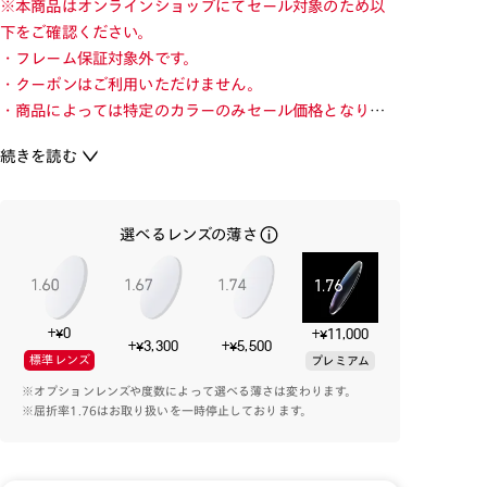
※本商品はオンラインショップにてセール対象のため以
下をご確認ください。
・フレーム保証対象外です。
・クーポンはご利用いただけません。
・商品によっては特定のカラーのみセール価格となりま
す。カラーを切り替えてご確認ください。
続きを読む
・店舗とオンラインショップで価格が異なる場合があり
ます。
・店舗在庫ボタンを選択している際は通常価格となりま
選べるレンズの薄さ
す。店舗でご購入の場合は店頭価格をご確認ください。
メガネとして本質的な美しさを突き詰めたタイムレスな
デザインのクラシックフレーム。
+¥0
+¥11,000
+¥3,300
+¥5,500
標準レンズ
プレミアム
知的で誠実な印象のサーモントタイプのフロントデザイ
※オプションレンズや度数によって選べる薄さは変わります。
ン。
※屈折率1.76はお取り扱いを一時停止しております。
艶とカラーの発色が美しいアセテート素材と、クリアカ
ラーでしか見られない芯金の彫金、細部まで上質に仕上
げたクラシックフレームです。