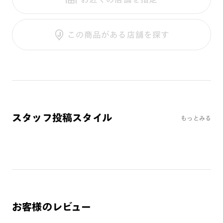
テンプル：アセテート
調光UVダブルカット
調光SCREEN
ご利用ガイド
くもり止めレンズ
この商品がある店舗を探す
カラーレンズ：ダークカラー
カラーレンズ：ミディアムカラー
カラーレンズ：ライトカラー
カラーレンズ：トレンドカラー
コンシーラーカラー
コンシーラーカラーUVダブルカット
スタッフ投稿スタイル
もっとみる
チークカラー
偏光レンズ
アクティブレンズ
UVダブルカットレンズ
JINS VIOLET+
ミラーレンズ
お客様のレビュー
※オンラインショップで作成可能なレンズはショッピングカート内で表示され
るレンズに限ります。それ以外の対応レンズについてはJINS実店舗でお取り扱