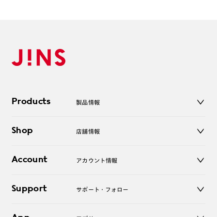
作成日数をいただきます。
ご注文の手順は以下をご参照ください。
1. カート画面内「レンズ選択へ」ボタンより「度つきレン
ズまたは店舗でレンズ作成」を選択
2. 遠近レンズより「遠近両用」を選択のうえ、購入手続き
画面へ
Products
製品情報
3. 「度数がわからない方・店舗でレンズ作成」を選択
メガネ
※オプションレンズと組み合わせた遠近両用（累進）レンズはオンラインシ
Shop
店舗情報
ョップでご注文できません。
サングラス
※フレームの天地幅は30mm以上推奨です。その他注意事項はレンズガイド
レンズ
をご参照ください。
店舗
コンタクトレンズ
Account
アカウント情報
※JINS極上遠近レンズは追加料金22,000円（税込み）を頂戴いたします。
オンラインショップ
老眼鏡
※単焦点レンズでレンズ交換券を選択の場合、店舗で遠近両用代5,500円
キッズ
（税込み）を頂戴いたします。
マイページ／ログイン
Support
アクセサリー
サポート・フォロー
ログアウト
LINE公式アカウント
お知らせ