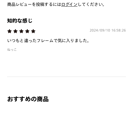
商品レビューを投稿するには
いしております。
ログイン
してください。
※注文時に【度つき】→【レンズ交換券を発行】をお選びのうえ、店頭にてオ
プションレンズ代金をお支払いください。（※一部レンズ交換不可の商品を
除きます。）
知的な感じ
※お選び頂くフレームや度数によっては作成できない場合がございます。
2024/09/10 16:58:26
※RIM限定の記載があるカラーレンズは商品名に＜R!M＞の記載があるフレー
ムのみの対応となります。
いつもと違ったフレームで気に入りました。
※詳しくは
レンズガイド
をご確認ください。
ねっこ
よくある質問
Q
オンラインショップで遠近両用レンズ（累進レンズ）のメ
ガネを作成できますか？
おすすめの商品
A
オンラインショップで遠近両用レンズ（クリアレンズの
み）をご注文の場合、レンズ交換券を選択後に店舗にて度
つき対応可能です。
商品とレンズ交換券が届きましたらお近くのJINS店舗へご
持参ください。なお、特注レンズの為、後日お渡しとなり