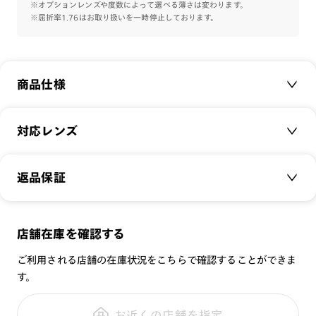
しか見られない芯金の彫金、細部まで上質に仕上げたクラシッ
※オプションレンズや度数によって選べる薄さは変わります。
※屈折率1.76はお取り扱いを一時停止しております。
クフレームです。
特集ページはこちら⇒
【JINS CLASSIC】
商品仕様
商品名：
Slim Combi
対応レンズ
品番：
UMF-22A-193
サイズ：
クリアレンズ（常用・老眼鏡用）
48□22-145○40
返品保証
無敵コーティング
重さ：
27
g
重さについて
遠近レンズ
スタイル：
サーモント
JINS SCREEN
メガネの度数が合わなくなっても、
店舗在庫を確認する
シリーズ：
STANDARD
可視光調光レンズ
ご購入から半年間、2回まで交換保証可能
性別：
UNISEX
ご利用される店舗の在庫状況をこちらで確認することができま
可視光調光UVダブルカットレンズ
す。
鼻パッド：
クリングスタイプ
可視光調光SCREEN
全国の店舗で無料フィッティング
フレーム素材：
フロント：メタル
調光レンズ
修理のご相談もいつでもお気軽に
お近くの店舗を指定