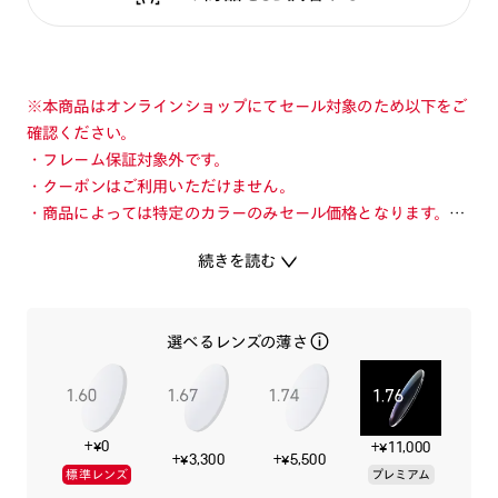
※本商品はオンラインショップにてセール対象のため以下をご
確認ください。
・フレーム保証対象外です。
・クーポンはご利用いただけません。
・商品によっては特定のカラーのみセール価格となります。カ
ラーを切り替えてご確認ください。
続きを読む
・店舗とオンラインショップで価格が異なる場合があります。
・店舗在庫ボタンを選択している際は通常価格となります。店
舗でご購入の場合は店頭価格をご確認ください。
選べるレンズの薄さ
メガネとして本質的な美しさを突き詰めたタイムレスなデザイ
ンのクラシックフレーム。
+¥0
+¥11,000
知的で誠実な印象のサーモントタイプのフロントデザイン。
+¥3,300
+¥5,500
標準レンズ
プレミアム
艶とカラーの発色が美しいアセテート素材と、クリアカラーで