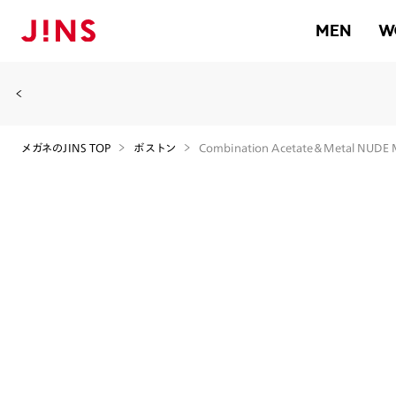
MEN
W
メガネのJINS TOP
ボストン
Combination Acetate＆Metal NUDE