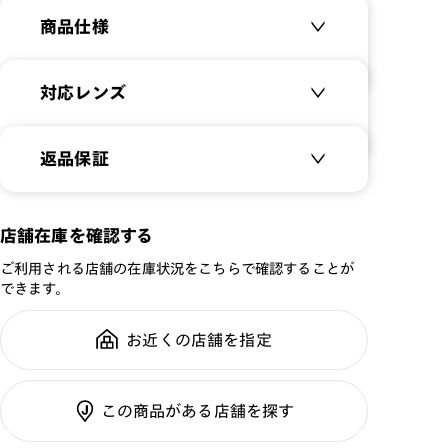
商品仕様
商品名：
Combination Acetate＆
対応レンズ
Metal NUDE MOOD
品番：
UMF-21A-039
クリアレンズ（常用・老眼鏡用）
返品保証
サイズ：
49□19-145○45
無敵コーティング
遠近レンズ
重さ：
16
g
重さについて
JINS SCREEN
メガネの度数が合わなくなっても、
店舗在庫を確認する
スタイル：
ボストン
ご購入から半年間、2回まで交換保
可視光調光レンズ
シリーズ：
TODAY
ご利用される店舗の在庫状況をこちらで確認することが
証可能
可視光調光UVダブルカットレンズ
できます。
性別：
UNISEX
可視光調光SCREEN
鼻パッド：
クリングスタイプ
調光レンズ
お近くの店舗を指定
全国の店舗で無料フィッティング修
フレーム素材：
フロント：メタル
調光UVダブルカット
理のご相談もいつでもお気軽に
テンプル：アセテート
調光SCREEN
この商品がある店舗を探す
くもり止めレンズ
ご利用ガイド
カラーレンズ：ダークカラー