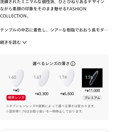
洗練されたミニマルな個性派、ひとひねりあるデザイン
ながら素顔の印象をそのまま魅せるFASHION
COLLECTION。
テンプルの中芯に着色し、シアーな樹脂でおおう長モダ
ンを採用したコンビネーションフレーム。
続きを読む
フロントはボストンで日常使いに合わせやすい形状です。
普段のイメージを変えずに自分らしさをアップデートす
ることができます。
選べるレンズの薄さ
日常にすこし変化を加えたい。そんな気分にマッチしたメ
ガネです。
+¥0
+¥11,000
+¥3,300
+¥5,500
標準レンズ
プレミアム
※オプションレンズや度数によって選べる薄さは変わります。
※屈折率1.76はお取り扱いを一時停止しております。