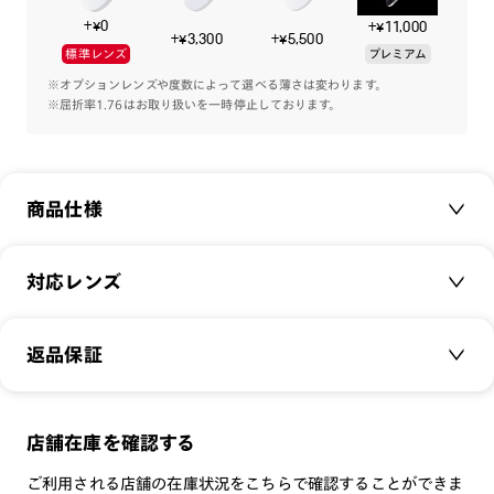
春のファッショントレンドは【オフィスコア】
+¥0
+¥11,000
そのスタイルに合わせるメガネは、直線的なフォルムや天地の
+¥3,300
+¥5,500
標準レンズ
プレミアム
狭いオーバルが特徴
※オプションレンズや度数によって選べる薄さは変わります。
※屈折率1.76はお取り扱いを一時停止しております。
※フレームの柄について
カラーの特性上、柄の入り方や濃淡に個体差が生じます。その
ため、お届けする商品の模様は掲載画像と差異がございます。
商品仕様
商品名：
JINS TODAY 2025SS
対応レンズ
品番：
UCF-25S-154
サイズ：
クリアレンズ（常用・老眼鏡用）
52□20-149○39
返品保証
無敵コーティング
重さ：
38.4
g
重さについて
遠近レンズ
スタイル：
ウェリントン
JINS SCREEN
メガネの度数が合わなくなっても、
店舗在庫を確認する
シリーズ：
TODAY
可視光調光レンズ
ご購入から半年間、2回まで交換保証可能
性別：
UNISEX
ご利用される店舗の在庫状況をこちらで確認することができま
可視光調光UVダブルカットレンズ