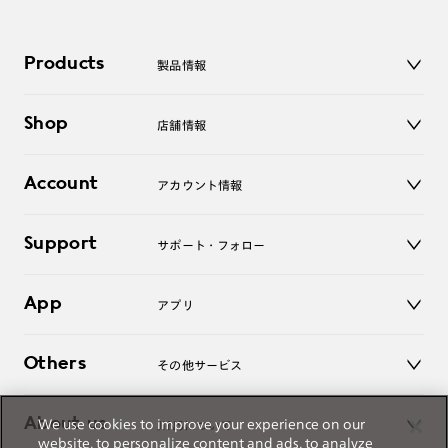
Products
製品情報
メガネ
Shop
店舗情報
サングラス
レンズ
店舗
コンタクトレンズ
Account
アカウント情報
オンラインショップ
老眼鏡
キッズ
マイページ／ログイン
Support
アクセサリー
サポート・フォロー
ログアウト
LINE公式アカウント
お知らせ
App
アプリ
よくあるご質問
ご利用ガイド
JINSアプリ
お問い合わせ
Others
その他サービス
3D WEB試着
About us
We use cookies to improve your experience on our
JINSについて
レンズ交換
website, to personalize content and ads, to analyze