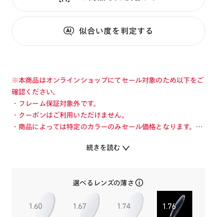
似合い度
を判定する
※本商品はオンラインショップにてセール対象のため以下をご
確認ください。
・フレーム保証対象外です。
・クーポンはご利用いただけません。
・商品によっては特定のカラーのみセール価格となります。カ
ラーを切り替えてご確認ください。
続きを読む
・店舗とオンラインショップで価格が異なる場合があります。
・店舗在庫ボタンを選択している際は通常価格となります。店
舗でご購入の場合は店頭価格をご確認ください。
選べるレンズの薄さ
旬を着こなすメガネ「JINS TODAY」