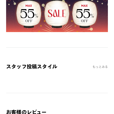
※オンラインショップで作成可能なレンズはショッピングカート内で表示され
るレンズに限ります。それ以外の対応レンズについてはJINS実店舗でお取り扱
いしております。
※注文時に【度つき】→【レンズ交換券を発行】をお選びのうえ、店頭にてオ
プションレンズ代金をお支払いください。（※一部レンズ交換不可の商品を
除きます。）
※お選び頂くフレームや度数によっては作成できない場合がございます。
※RIM限定の記載があるカラーレンズは商品名に＜R!M＞の記載があるフレー
ムのみの対応となります。
※詳しくは
レンズガイド
をご確認ください。
スタッフ投稿スタイル
もっとみる
よくある質問
Q
オンラインショップで遠近両用レンズ（累進レンズ）のメ
ガネを作成できますか？
A
オンラインショップで遠近両用レンズ（クリアレンズの
み）をご注文の場合、レンズ交換券を選択後に店舗にて度
つき対応可能です。
お客様のレビュー