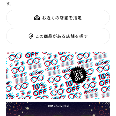
す。
鼻パッド：
フレーム一体型
可視光調光SCREEN
全国の店舗で無料フィッティング
フレーム素材：
フロント：アセテート
調光レンズ
修理のご相談もいつでもお気軽に
お近くの店舗を指定
テンプル：アセテート
調光UVダブルカット
調光SCREEN
ご利用ガイド
くもり止めレンズ
この商品がある店舗を探す
カラーレンズ：ダークカラー
カラーレンズ：ミディアムカラー
カラーレンズ：ライトカラー
カラーレンズ：トレンドカラー
コンシーラーカラー
コンシーラーカラーUVダブルカット
偏光レンズ
アクティブレンズ
UVダブルカットレンズ
JINS VIOLET+
ミラーレンズ