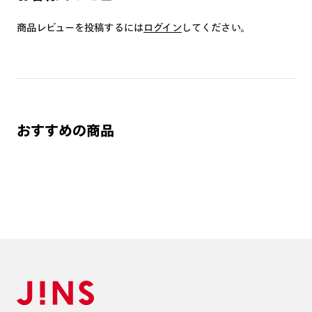
商品とレンズ交換券が届きましたらお近くのJINS店舗へご
持参ください。なお、特注レンズの為、後日お渡しとなり
商品レビューを投稿するには
ログイン
してください。
作成日数をいただきます。
ご注文の手順は以下をご参照ください。
1. カート画面内「レンズ選択へ」ボタンより「度つきレン
ズまたは店舗でレンズ作成」を選択
おすすめの商品
2. 遠近レンズより「遠近両用」を選択のうえ、購入手続き
画面へ
3. 「度数がわからない方・店舗でレンズ作成」を選択
※オプションレンズと組み合わせた遠近両用（累進）レンズはオンラインシ
ョップでご注文できません。
※フレームの天地幅は30mm以上推奨です。その他注意事項はレンズガイド
をご参照ください。
※JINS極上遠近レンズは追加料金22,000円（税込み）を頂戴いたします。
※単焦点レンズでレンズ交換券を選択の場合、店舗で遠近両用代5,500円
（税込み）を頂戴いたします。