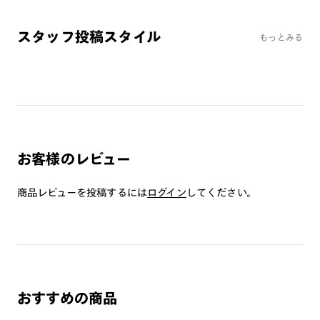
コンシーラーカラーUVダブルカット
チークカラー
スタッフ投稿スタイル
もっとみる
偏光レンズ
アクティブレンズ
UVダブルカットレンズ
JINS VIOLET+
ミラーレンズ
お客様のレビュー
※オンラインショップで作成可能なレンズはショッピングカート内で表示され
るレンズに限ります。それ以外の対応レンズについてはJINS実店舗でお取り扱
いしております。
商品レビューを投稿するには
ログイン
してください。
※注文時に【度つき】→【レンズ交換券を発行】をお選びのうえ、店頭にてオ
プションレンズ代金をお支払いください。（※一部レンズ交換不可の商品を
除きます。）
※お選び頂くフレームや度数によっては作成できない場合がございます。
※RIM限定の記載があるカラーレンズは商品名に＜R!M＞の記載があるフレー
ムのみの対応となります。
※詳しくは
レンズガイド
をご確認ください。
おすすめの商品