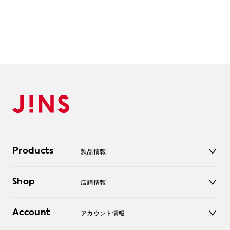
よくある質問
Q
オンラインショップで遠近両用レンズ（累進レンズ）のメ
ガネを作成できますか？
A
オンラインショップで遠近両用レンズ（クリアレンズの
み）をご注文の場合、レンズ交換券を選択後に店舗にて度
つき対応可能です。
商品とレンズ交換券が届きましたらお近くのJINS店舗へご
持参ください。なお、特注レンズの為、後日お渡しとなり
作成日数をいただきます。
Products
製品情報
ご注文の手順は以下をご参照ください。
メガネ
1. カート画面内「レンズ選択へ」ボタンより「度つきレン
Shop
店舗情報
サングラス
ズまたは店舗でレンズ作成」を選択
レンズ
店舗
2. 遠近レンズより「遠近両用」を選択のうえ、購入手続き
コンタクトレンズ
Account
アカウント情報
オンラインショップ
画面へ
老眼鏡