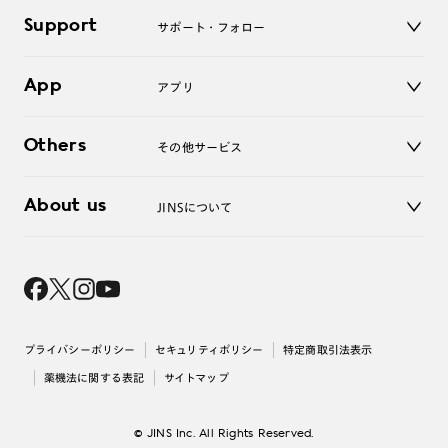
キッズ
マイページ／ログイン
3. 「度数がわからない方・店舗でレンズ作成」を選択
Support
アクセサリー
サポート・フォロー
ログアウト
※オプションレンズと組み合わせた遠近両用（累進）レンズはオンラインシ
LINE公式アカウント
ョップでご注文できません。
お知らせ
※フレームの天地幅は30mm以上推奨です。その他注意事項はレンズガイド
App
アプリ
よくあるご質問
をご参照ください。
ご利用ガイド
※JINS極上遠近レンズは追加料金22,000円（税込み）を頂戴いたします。
JINSアプリ
お問い合わせ
※単焦点レンズでレンズ交換券を選択の場合、店舗で遠近両用代5,500円
Others
その他サービス
（税込み）を頂戴いたします。
3D WEB試着
About us
JINSについて
レンズ交換
オンラインギフト
Magnify Life
価格案内
会社概要
採用情報
法人のお客様
出店について
プライバシーポリシー
セキュリティポリシー
特定商取引法表示
薬機法に関する表記
サイトマップ
© JINS Inc. All Rights Reserved.