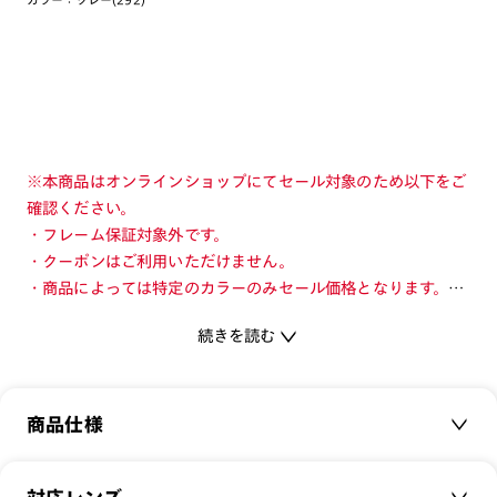
※本商品はオンラインショップにてセール対象のため以下をご
確認ください。
・フレーム保証対象外です。
・クーポンはご利用いただけません。
・商品によっては特定のカラーのみセール価格となります。カ
ラーを切り替えてご確認ください。
続きを読む
・店舗とオンラインショップで価格が異なる場合があります。
・店舗在庫ボタンを選択している際は通常価格となります。店
舗でご購入の場合は店頭価格をご確認ください。
商品仕様
旬を着こなすメガネ「JINS TODAY」
商品名：
JINS TODAY 2024-25FW