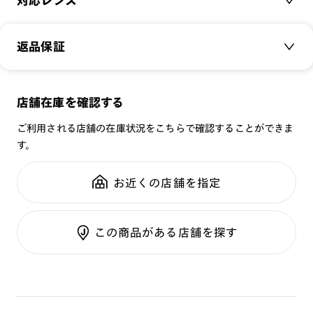
対応レンズ
今作はシンプルなスタイルにナードなメガネを合わせてギーク
品番：
UCF-24A-109
にアップデート。
サイズ：
クリアレンズ
53□21-145○42
返品保証
丸みのあるナードなシルエットでレトロなかわいさをプラス。
遠近レンズ
重さ：
20.5
g
重さについて
JINS SCREEN
スタイル：
ボストン
可視光調光レンズ
店舗在庫を確認する
※こちらの商品は一部店舗での取扱商品です。
シリーズ：
TODAY
可視光調光UVダブルカットレンズ
全国の店舗で無料フィッティング
性別：
UNISEX
ご利用される店舗の在庫状況をこちらで確認することができま
可視光調光SCREEN
修理のご相談もいつでもお気軽に
す。
鼻パッド：
クリングスタイプ
調光レンズ
フレーム素材：
フロント：アセテート
調光UVダブルカット
お近くの店舗を指定
テンプル：メタル
ご利用ガイド
調光SCREEN
くもり止めレンズ
カラーレンズ：ダークカラー
この商品がある店舗を探す
カラーレンズ：ミディアムカラー
カラーレンズ：ライトカラー
カラーレンズ：トレンドカラー
コンシーラーカラー