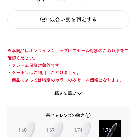
似合い度
を判定する
※本商品はオンラインショップにてセール対象のため以下をご
確認ください。
・フレーム保証対象外です。
・クーポンはご利用いただけません。
・商品によっては特定のカラーのみセール価格となります。カ
ラーを切り替えてご確認ください。
続きを読む
・店舗とオンラインショップで価格が異なる場合があります。
・店舗在庫ボタンを選択している際は通常価格となります。店
舗でご購入の場合は店頭価格をご確認ください。
選べるレンズの薄さ
旬を着こなすメガネ「JINS TODAY」