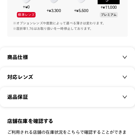
今作はシンプルなスタイルにナードなメガネを合わせてギーク
+¥0
+¥11,000
にアップデート。
+¥3,300
+¥5,500
標準レンズ
プレミアム
トレンド最前線のオーバルがファッションのアクセントに。
※オプションレンズや度数によって選べる薄さは変わります。
※屈折率1.76はお取り扱いを一時停止しております。
※こちらの商品は一部店舗での取扱商品です。
※こちらの商品のカラー・柄によっては個体差がございます。
商品仕様
商品名：
JINS TODAY 2024-25FW
対応レンズ
品番：
UCF-24A-105
サイズ：
クリアレンズ（常用・老眼鏡用）
51□20-146○34
返品保証
無敵コーティング
重さ：
22.5
g
重さについて
遠近レンズ
スタイル：
オーバル
JINS SCREEN
メガネの度数が合わなくなっても、
店舗在庫を確認する
シリーズ：
TODAY
可視光調光レンズ
ご購入から半年間、2回まで交換保証可能
性別：
UNISEX
ご利用される店舗の在庫状況をこちらで確認することができま
可視光調光UVダブルカットレンズ