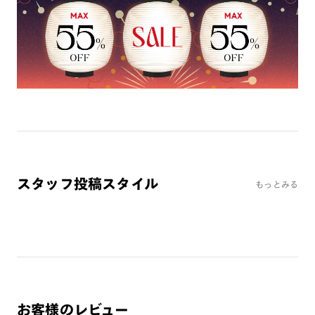
※オンラインショップで作成可能なレンズはショッピングカート内で表示され
るレンズに限ります。それ以外の対応レンズについてはJINS実店舗でお取り扱
いしております。
※注文時に【度つき】→【レンズ交換券を発行】をお選びのうえ、店頭にてオ
プションレンズ代金をお支払いください。（※一部レンズ交換不可の商品を
除きます。）
※お選び頂くフレームや度数によっては作成できない場合がございます。
※RIM限定の記載があるカラーレンズは商品名に＜R!M＞の記載があるフレー
ムのみの対応となります。
※詳しくは
レンズガイド
をご確認ください。
スタッフ投稿スタイル
もっとみる
よくある質問
Q
オンラインショップで遠近両用レンズ（累進レンズ）のメ
ガネを作成できますか？
A
オンラインショップで遠近両用レンズ（クリアレンズの
み）をご注文の場合、レンズ交換券を選択後に店舗にて度
つき対応可能です。
お客様のレビュー