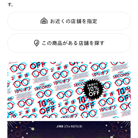
す。
鼻パッド：
フレーム一体型
可視光調光SCREEN
全国の店舗で無料フィッティング
フレーム素材：
フロント：アセテート
調光レンズ
修理のご相談もいつでもお気軽に
お近くの店舗を指定
テンプル：アセテート
調光UVダブルカット
調光SCREEN
ご利用ガイド
くもり止めレンズ
この商品がある店舗を探す
カラーレンズ：ダークカラー
カラーレンズ：ミディアムカラー
カラーレンズ：ライトカラー
カラーレンズ：トレンドカラー
コンシーラーカラー
コンシーラーカラーUVダブルカット
偏光レンズ
アクティブレンズ
UVダブルカットレンズ
JINS VIOLET+
ミラーレンズ