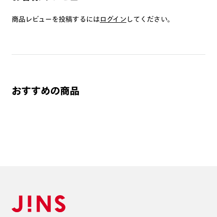
商品とレンズ交換券が届きましたらお近くのJINS店舗へご
持参ください。なお、特注レンズの為、後日お渡しとなり
商品レビューを投稿するには
ログイン
してください。
作成日数をいただきます。
ご注文の手順は以下をご参照ください。
1. カート画面内「レンズ選択へ」ボタンより「度つきレン
ズまたは店舗でレンズ作成」を選択
おすすめの商品
2. 遠近レンズより「遠近両用」を選択のうえ、購入手続き
画面へ
3. 「度数がわからない方・店舗でレンズ作成」を選択
※オプションレンズと組み合わせた遠近両用（累進）レンズはオンラインシ
ョップでご注文できません。
※フレームの天地幅は30mm以上推奨です。その他注意事項はレンズガイド
をご参照ください。
※JINS極上遠近レンズは追加料金22,000円（税込み）を頂戴いたします。
※単焦点レンズでレンズ交換券を選択の場合、店舗で遠近両用代5,500円
（税込み）を頂戴いたします。