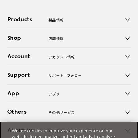
Products
製品情報
メガネ
Shop
店舗情報
サングラス
レンズ
店舗
コンタクトレンズ
Account
アカウント情報
オンラインショップ
老眼鏡
キッズ
マイページ／ログイン
Support
アクセサリー
サポート・フォロー
ログアウト
LINE公式アカウント
お知らせ
App
アプリ
よくあるご質問
ご利用ガイド
JINSアプリ
お問い合わせ
Others
その他サービス
3D WEB試着
About us
We use cookies to improve your experience on our
JINSについて
レンズ交換
website, to personalize content and ads, to analyze