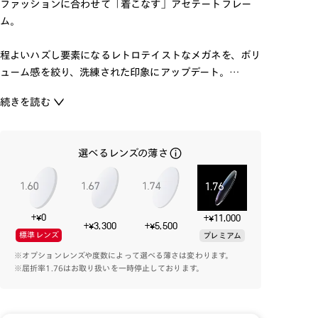
ファッションに合わせて「着こなす」アセテートフレー
ム。
程よいハズし要素になるレトロテイストなメガネを、ボリ
ューム感を絞り、洗練された印象にアップデート。
アセテートならではの奥行のあるツヤを活かしたカラー
続きを読む
で揃えました。
コーディネートのポイントにも使える1本です。
選べるレンズの薄さ
※こちらの商品のカラー・柄によっては個体差がござい
ます。
+¥0
+¥11,000
+¥3,300
+¥5,500
標準レンズ
プレミアム
※オプションレンズや度数によって選べる薄さは変わります。
※屈折率1.76はお取り扱いを一時停止しております。