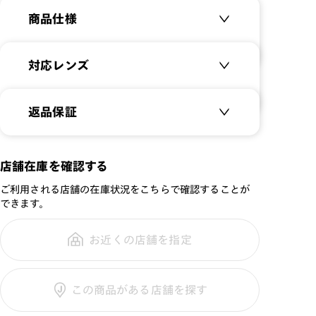
商品仕様
商品名：
Acetate
対応レンズ
品番：
UCF-23A-064
サイズ：
クリアレンズ（常用・老眼鏡用）
52.0□18.5-146.0○45
返品保証
無敵コーティング
重さ：
18
g
重さについて
遠近レンズ
スタイル：
ウェリントン
JINS SCREEN
メガネの度数が合わなくなっても、
店舗在庫を確認する
シリーズ：
TODAY
ご購入から半年間、2回まで交換保
可視光調光レンズ
ご利用される店舗の在庫状況をこちらで確認することが
性別：
UNISEX
証可能
可視光調光UVダブルカットレンズ
できます。
鼻パッド：
フレーム一体型
可視光調光SCREEN
フレーム素材：
フロント：アセテート
調光レンズ
お近くの店舗を指定
全国の店舗で無料フィッティング修
テンプル：アセテート
調光UVダブルカット
理のご相談もいつでもお気軽に
調光SCREEN
この商品がある店舗を探す
くもり止めレンズ
ご利用ガイド
カラーレンズ：ダークカラー