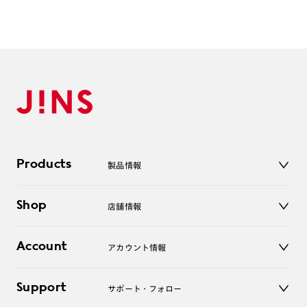
Products
製品情報
メガネ
Shop
店舗情報
サングラス
レンズ
店舗
コンタクトレンズ
Account
アカウント情報
オンラインショップ
老眼鏡
キッズ
マイページ／ログイン
Support
アクセサリー
サポート・フォロー
ログアウト