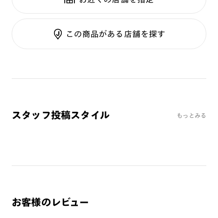
テンプル：アセテート
調光UVダブルカット
調光SCREEN
ご利用ガイド
くもり止めレンズ
この商品がある店舗を探す
カラーレンズ：ダークカラー
カラーレンズ：ミディアムカラー
カラーレンズ：ライトカラー
カラーレンズ：トレンドカラー
コンシーラーカラー
コンシーラーカラーUVダブルカット
スタッフ投稿スタイル
もっとみる
偏光レンズ
アクティブレンズ
UVダブルカットレンズ
JINS VIOLET+
ミラーレンズ
※オンラインショップで作成可能なレンズはショッピングカート内で表示され
お客様のレビュー
るレンズに限ります。それ以外の対応レンズについてはJINS実店舗でお取り扱
いしております。