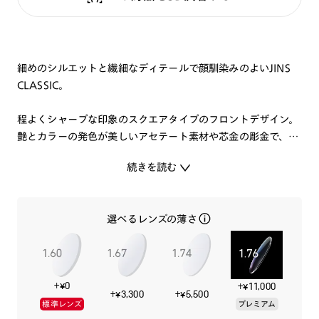
細めのシルエットと繊細なディテールで顔馴染みのよいJINS
CLASSIC。
程よくシャープな印象のスクエアタイプのフロントデザイン。
艶とカラーの発色が美しいアセテート素材や芯金の彫金で、上
質で気品よく仕上げたクラシックフレームです。
続きを読む
特集ページはこちら⇒
【JINS CLASSIC】
選べるレンズの薄さ
+¥0
+¥11,000
+¥3,300
+¥5,500
標準レンズ
プレミアム