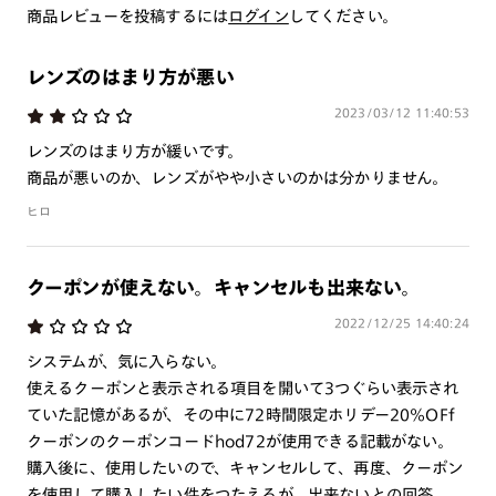
※注文時に【度つき】→【レンズ交換券を発行】をお選びのうえ、店頭にてオ
商品レビューを投稿するには
ログイン
してください。
プションレンズ代金をお支払いください。（※一部レンズ交換不可の商品を
除きます。）
※お選び頂くフレームや度数によっては作成できない場合がございます。
レンズのはまり方が悪い
※RIM限定の記載があるカラーレンズは商品名に＜R!M＞の記載があるフレー
ムのみの対応となります。
2023/03/12 11:40:53
※詳しくは
レンズガイド
をご確認ください。
レンズのはまり方が緩いです。
商品が悪いのか、レンズがやや小さいのかは分かりません。
ヒロ
よくある質問
Q
オンラインショップで遠近両用レンズ（累進レンズ）のメ
クーポンが使えない。キャンセルも出来ない。
ガネを作成できますか？
2022/12/25 14:40:24
A
オンラインショップで遠近両用レンズ（クリアレンズの
システムが、気に入らない。
み）をご注文の場合、レンズ交換券を選択後に店舗にて度
使えるクーポンと表示される項目を開いて3つぐらい表示され
つき対応可能です。
ていた記憶があるが、その中に72時間限定ホリデー20%OFf
商品とレンズ交換券が届きましたらお近くのJINS店舗へご
クーポンのクーポンコードhod72が使用できる記載がない。
持参ください。なお、特注レンズの為、後日お渡しとなり
購入後に、使用したいので、キャンセルして、再度、クーポン
作成日数をいただきます。
を使用して購入したい件をつたえるが、出来ないとの回答。