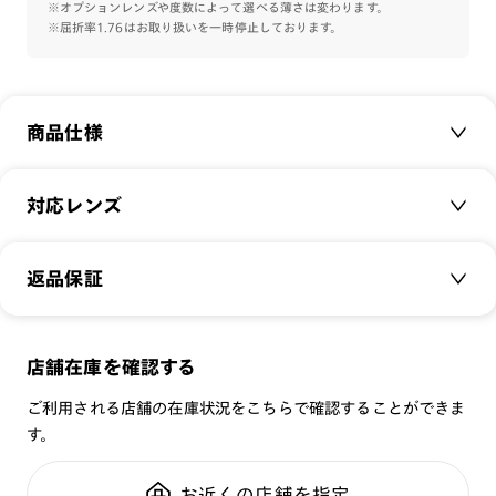
※オプションレンズや度数によって選べる薄さは変わります。
※屈折率1.76はお取り扱いを一時停止しております。
商品仕様
商品名：
Slim
対応レンズ
品番：
UCF-22A-188
サイズ：
クリアレンズ（常用・老眼鏡用）
47□21-144○39
返品保証
無敵コーティング
重さ：
24
g
重さについて
遠近レンズ
スタイル：
スクエア
JINS SCREEN
メガネの度数が合わなくなっても、
店舗在庫を確認する
シリーズ：
STANDARD
可視光調光レンズ
ご購入から半年間、2回まで交換保証可能
性別：
UNISEX
ご利用される店舗の在庫状況をこちらで確認することができま
可視光調光UVダブルカットレンズ
す。
鼻パッド：
クリングスタイプ
可視光調光SCREEN
全国の店舗で無料フィッティング
フレーム素材：
フロント：アセテート
調光レンズ
修理のご相談もいつでもお気軽に
お近くの店舗を指定