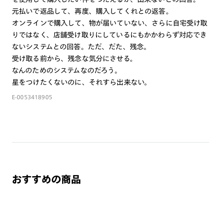
元払いで返品して、再度、購入してくれとの返答。
ご注文の手順は以下をご参照ください。
オンラインで購入して、物が届いていない、さらに自宅受け取
りではなく、店舗受け取りにしているにもかかわらず対応でき
1. カート画面内「レンズ選択へ」ボタンより「度つきレン
ないシステムとの回答。ただ、だた、残念。
ズまたは店舗でレンズ作成」を選択
受け取る前から、残念な気分にさせる。
2. 遠近レンズより「遠近両用」を選択のうえ、購入手続き
なんのためのシステムなのだろう。
画面へ
星をつけたくないのに、それすら出来ない。
3. 「度数がわからない方・店舗でレンズ作成」を選択
E-0053418905
※オプションレンズと組み合わせた遠近両用（累進）レンズはオンラインシ
ョップでご注文できません。
※フレームの天地幅は30mm以上推奨です。その他注意事項はレンズガイド
をご参照ください。
※JINS極上遠近レンズは追加料金22,000円（税込み）を頂戴いたします。
※単焦点レンズでレンズ交換券を選択の場合、店舗で遠近両用代5,500円
（税込み）を頂戴いたします。
おすすめの商品