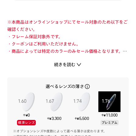
※本商品はオンラインショップにてセール対象のため以下をご
確認ください。
・フレーム保証対象外です。
・クーポンはご利用いただけません。
・商品によっては特定のカラーのみセール価格となります。カ
ラーを切り替えてご確認ください。
続きを読む
・店舗とオンラインショップで価格が異なる場合があります。
・店舗在庫ボタンを選択している際は通常価格となります。店
舗でご購入の場合は店頭価格をご確認ください。
選べるレンズの薄さ
細めのシルエットと繊細なディテールで顔馴染みのよいJINS
CLASSIC。
+¥0
+¥11,000
トレンドに寄り添いながらも程よい抜け感のあるクラウンパン
+¥3,300
+¥5,500
標準レンズ
プレミアム
トタイプのフロントデザイン。
艶とカラーの発色が美しいアセテート素材や芯金の彫金で、上
※オプションレンズや度数によって選べる薄さは変わります。