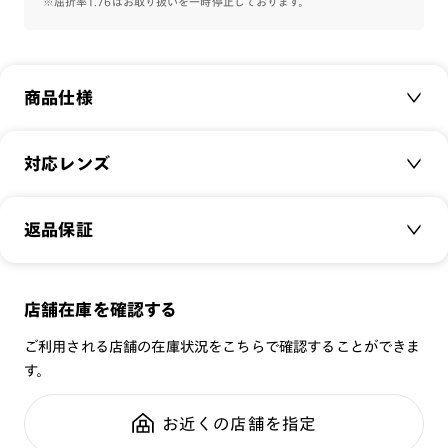
※屈折率1.76はお取り扱いを一時停止しております。
質で気品よく仕上げたクラシックフレームです。
※フレームの柄について
カラーの特性上、柄の入り方や濃淡に個体差が生じます。その
商品仕様
ため、お届けする商品の模様は掲載画像と差異がございます。
商品名：
STANDARD Acetate
対応レンズ
品番：
UCF-22A-184
サイズ：
クリアレンズ（常用・老眼鏡用）
48□23-144○42
返品保証
無敵コーティング
重さ：
25
g
重さについて
遠近レンズ
スタイル：
多角形
JINS SCREEN
メガネの度数が合わなくなっても、
店舗在庫を確認する
シリーズ：
STANDARD
可視光調光レンズ
ご購入から半年間、2回まで交換保証可能
性別：
UNISEX
ご利用される店舗の在庫状況をこちらで確認することができま
可視光調光UVダブルカットレンズ
す。
鼻パッド：
クリングスタイプ
可視光調光SCREEN
全国の店舗で無料フィッティング
フレーム素材：
フロント：アセテート
調光レンズ
修理のご相談もいつでもお気軽に
お近くの店舗を指定
テンプル：アセテート
調光UVダブルカット