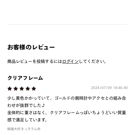
※注文時に【度つき】→【レンズ交換券を発行】をお選びのうえ、店頭にてオ
プションレンズ代金をお支払いください。（※一部レンズ交換不可の商品を
除きます。）
※お選び頂くフレームや度数によっては作成できない場合がございます。
※RIM限定の記載があるカラーレンズは商品名に＜R!M＞の記載があるフレー
ムのみの対応となります。
※詳しくは
レンズガイド
をご確認ください。
お客様のレビュー
商品レビューを投稿するには
ログイン
してください。
よくある質問
Q
オンラインショップで遠近両用レンズ（累進レンズ）のメ
クリアフレーム
ガネを作成できますか？
2024/07/09 18:46:40
A
オンラインショップで遠近両用レンズ（クリアレンズの
少し黄色かかっていて、ゴールドの腕時計やアクセとの組み合
み）をご注文の場合、レンズ交換券を選択後に店舗にて度
わせが抜群でした♪
つき対応可能です。
全体的に重さはなく、クリアフレームっぽいちょうどいい質量
商品とレンズ交換券が届きましたらお近くのJINS店舗へご
感で満足しています。
持参ください。なお、特注レンズの為、後日お渡しとなり
眼鏡大好きっ子ラム肉
作成日数をいただきます。