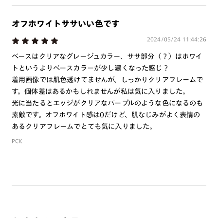
ご注文の手順は以下をご参照ください。
オフホワイトササいい色です
2024/05/24 11:44:26
1. カート画面内「レンズ選択へ」ボタンより「度つきレン
ズまたは店舗でレンズ作成」を選択
ベースはクリアなグレージュカラー、ササ部分（？）はホワイ
トというよりベースカラーが少し濃くなった感じ？
2. 遠近レンズより「遠近両用」を選択のうえ、購入手続き
着用画像では肌色透けてませんが、しっかりクリアフレームで
画面へ
す。個体差はあるかもしれませんが私は気に入りました。
3. 「度数がわからない方・店舗でレンズ作成」を選択
光に当たるとエッジがクリアなパープルのような色になるのも
素敵です。オフホワイト感は0だけど、肌なじみがよく表情の
※オプションレンズと組み合わせた遠近両用（累進）レンズはオンラインシ
ョップでご注文できません。
あるクリアフレームでとても気に入りました。
※フレームの天地幅は30mm以上推奨です。その他注意事項はレンズガイド
をご参照ください。
PCK
※JINS極上遠近レンズは追加料金22,000円（税込み）を頂戴いたします。
※単焦点レンズでレンズ交換券を選択の場合、店舗で遠近両用代5,500円
（税込み）を頂戴いたします。