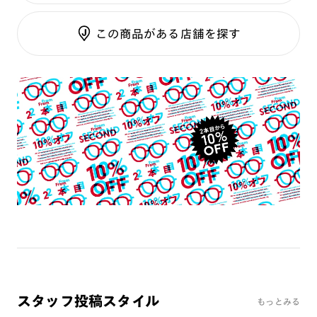
調光SCREEN
ご利用ガイド
くもり止めレンズ
この商品がある店舗を探す
カラーレンズ：ダークカラー
カラーレンズ：ミディアムカラー
カラーレンズ：ライトカラー
カラーレンズ：トレンドカラー
コンシーラーカラー
コンシーラーカラーUVダブルカット
チークカラー
偏光レンズ
アクティブレンズ
UVダブルカットレンズ
JINS VIOLET+
ミラーレンズ
※オンラインショップで作成可能なレンズはショッピングカート内で表示され
スタッフ投稿スタイル
るレンズに限ります。それ以外の対応レンズについてはJINS実店舗でお取り扱
もっとみる
いしております。