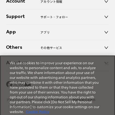
Account
アカウント情報
オンラインショップ
老眼鏡
キッズ
マイページ／ログイン
Support
アクセサリー
サポート・フォロー
ログアウト
LINE公式アカウント
お知らせ
App
アプリ
よくあるご質問
ご利用ガイド
JINSアプリ
お問い合わせ
Others
その他サービス
3D WEB試着
About us
We use cookies to improve your experience on our
JINSについて
レンズ交換
website, to personalize content and ads, to analyze
オンラインギフト
our traffic. We share information about your use of
Magnify Life
価格案内
our website with advertising and analytics partners,
会社概要
who may combine it with other information that you
採用情報
have provided to them or that they have collected
法人のお客様
from your use of their services. You have the right to
opt-out of our sharing information about you with
出店について
プライバシーポリシー
セキュリティポリシー
特定商取引法表示
our partners. Please click [Do Not Sell My Personal
Information] to customize your cookie settings on our
薬機法に関する表記
サイトマップ
website.
Cookie Policy