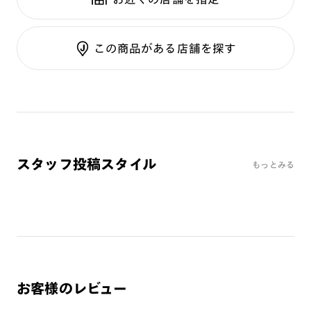
テンプル：アセテート
調光UVダブルカット
調光SCREEN
ご利用ガイド
くもり止めレンズ
この商品がある店舗を探す
カラーレンズ：ダークカラー
カラーレンズ：ミディアムカラー
カラーレンズ：ライトカラー
カラーレンズ：トレンドカラー
コンシーラーカラー
コンシーラーカラーUVダブルカット
スタッフ投稿スタイル
もっとみる
偏光レンズ
アクティブレンズ
UVダブルカットレンズ
JINS VIOLET+
ミラーレンズ
※オンラインショップで作成可能なレンズはショッピングカート内で表示され
お客様のレビュー
るレンズに限ります。それ以外の対応レンズについてはJINS実店舗でお取り扱
いしております。