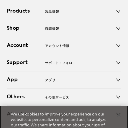
ご注文の手順は以下をご参照ください。
Products
製品情報
メガネ
1. カート画面内「レンズ選択へ」ボタンより「度つきレン
Shop
店舗情報
サングラス
ズまたは店舗でレンズ作成」を選択
レンズ
2. 遠近レンズより「遠近両用」を選択のうえ、購入手続き
店舗
コンタクトレンズ
Account
アカウント情報
画面へ
オンラインショップ
老眼鏡
キッズ
3. 「度数がわからない方・店舗でレンズ作成」を選択
マイページ／ログイン
Support
アクセサリー
サポート・フォロー
ログアウト
※オプションレンズと組み合わせた遠近両用（累進）レンズはオンラインシ
ョップでご注文できません。
LINE公式アカウント
お知らせ
※フレームの天地幅は30mm以上推奨です。その他注意事項はレンズガイド
App
アプリ
をご参照ください。
よくあるご質問
※JINS極上遠近レンズは追加料金22,000円（税込み）を頂戴いたします。
ご利用ガイド
JINSアプリ
※単焦点レンズでレンズ交換券を選択の場合、店舗で遠近両用代5,500円
お問い合わせ
Others
その他サービス
（税込み）を頂戴いたします。
3D WEB試着
About us
We use cookies to improve your experience on our
JINSについて
レンズ交換
website, to personalize content and ads, to analyze
オンラインギフト
our traffic. We share information about your use of
Magnify Life