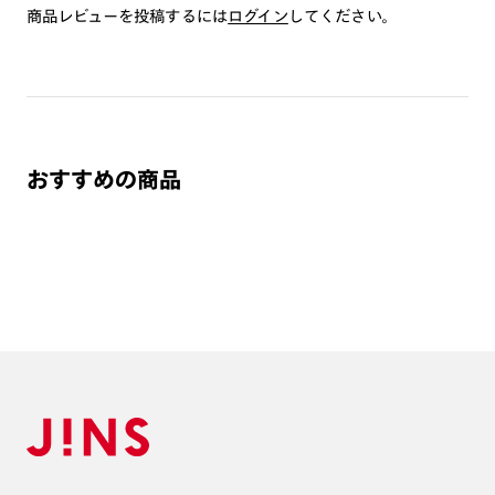
※注文時に【度つき】→【レンズ交換券を発行】をお選びのうえ、店頭にてオ
商品レビューを投稿するには
ログイン
してください。
プションレンズ代金をお支払いください。（※一部レンズ交換不可の商品を
除きます。）
※お選び頂くフレームや度数によっては作成できない場合がございます。
※RIM限定の記載があるカラーレンズは商品名に＜R!M＞の記載があるフレー
ムのみの対応となります。
※詳しくは
レンズガイド
をご確認ください。
おすすめの商品
よくある質問
Q
オンラインショップで遠近両用レンズ（累進レンズ）のメ
ガネを作成できますか？
A
オンラインショップで遠近両用レンズ（クリアレンズの
み）をご注文の場合、レンズ交換券を選択後に店舗にて度
つき対応可能です。
商品とレンズ交換券が届きましたらお近くのJINS店舗へご
持参ください。なお、特注レンズの為、後日お渡しとなり
作成日数をいただきます。