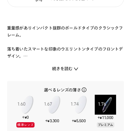
重量感がありインパクト抜群のボールドタイプのクラシックフ
レーム。
落ち着いたスマートな印象のウエリントンタイプのフロントデ
ザイン。
艶とカラーの発色が美しいアセテート素材と、5枚丁番や芯金
続きを読む
の彫金で上質に仕上げたクラシックフレームです。
特集ページはこちら⇒
【JINS CLASSIC】
選べるレンズの薄さ
+¥0
+¥11,000
+¥3,300
+¥5,500
標準レンズ
プレミアム