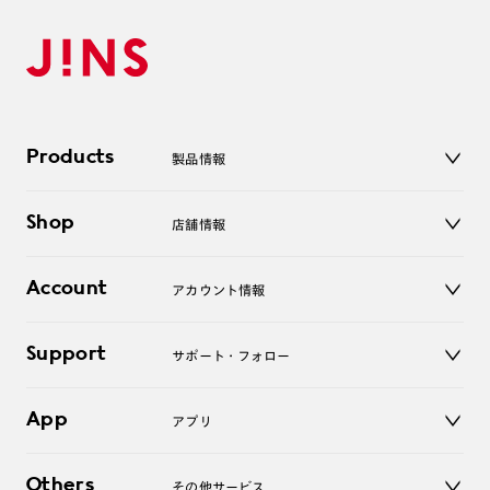
Products
製品情報
メガネ
Shop
店舗情報
サングラス
レンズ
店舗
コンタクトレンズ
Account
アカウント情報
オンラインショップ
老眼鏡
キッズ
マイページ／ログイン
Support
アクセサリー
サポート・フォロー
ログアウト
LINE公式アカウント
お知らせ
App
アプリ
よくあるご質問
ご利用ガイド
JINSアプリ
お問い合わせ
Others
その他サービス