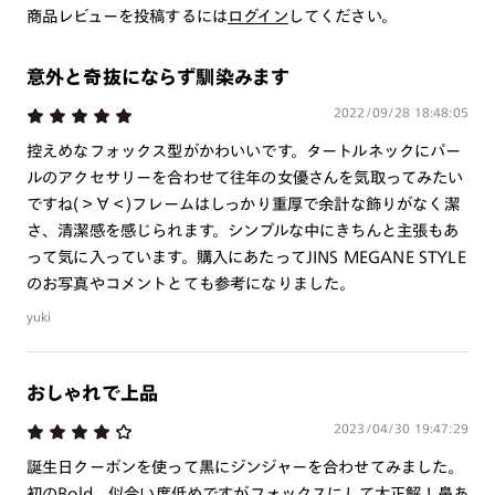
商品レビューを投稿するには
いしております。
ログイン
してください。
※注文時に【度つき】→【レンズ交換券を発行】をお選びのうえ、店頭にてオ
プションレンズ代金をお支払いください。（※一部レンズ交換不可の商品を
除きます。）
意外と奇抜にならず馴染みます
※お選び頂くフレームや度数によっては作成できない場合がございます。
2022/09/28 18:48:05
※RIM限定の記載があるカラーレンズは商品名に＜R!M＞の記載があるフレー
ムのみの対応となります。
控えめなフォックス型がかわいいです。タートルネックにパー
※詳しくは
レンズガイド
をご確認ください。
ルのアクセサリーを合わせて往年の女優さんを気取ってみたい
ですね(＞∀＜)フレームはしっかり重厚で余計な飾りがなく潔
さ、清潔感を感じられます。シンプルな中にきちんと主張もあ
よくある質問
って気に入っています。購入にあたってJINS MEGANE STYLE
のお写真やコメントとても参考になりました。
Q
オンラインショップで遠近両用レンズ（累進レンズ）のメ
yuki
ガネを作成できますか？
A
オンラインショップで遠近両用レンズ（クリアレンズの
おしゃれで上品
み）をご注文の場合、レンズ交換券を選択後に店舗にて度
つき対応可能です。
2023/04/30 19:47:29
商品とレンズ交換券が届きましたらお近くのJINS店舗へご
誕生日クーポンを使って黒にジンジャーを合わせてみました。
持参ください。なお、特注レンズの為、後日お渡しとなり
初のBold、似合い度低めですがフォックスにして大正解！鼻あ