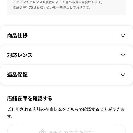
の彫金で上質に仕上げたクラシックフレームです。
※オプションレンズや度数によって選べる薄さは変わります。
※屈折率1.76はお取り扱いを一時停止しております。
※フレームの柄について
カラーの特性上、柄の入り方や濃淡に個体差が生じます。その
ため、お届けする商品の模様は掲載画像と差異がございます。
商品仕様
特集ページはこちら⇒
【JINS CLASSIC】
商品名：
Bold
対応レンズ
品番：
UCF-22A-174
サイズ：
クリアレンズ（常用・老眼鏡用）
50□20-145○40
返品保証
無敵コーティング
重さ：
31
g
重さについて
遠近レンズ
スタイル：
フォックス
JINS SCREEN
メガネの度数が合わなくなっても、
店舗在庫を確認する
シリーズ：
STANDARD
可視光調光レンズ
ご購入から半年間、2回まで交換保証可能
性別：
UNISEX
ご利用される店舗の在庫状況をこちらで確認することができま
可視光調光UVダブルカットレンズ
す。
鼻パッド：
フレーム一体型
可視光調光SCREEN
全国の店舗で無料フィッティング
フレーム素材：
フロント：アセテート
調光レンズ
修理のご相談もいつでもお気軽に
お近くの店舗を指定