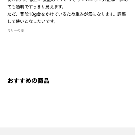
作成日数をいただきます。
ても透明ですっきり見えます。
ただ、普段10g台をかけているため重みが気になります。調整
ご注文の手順は以下をご参照ください。
して使いこなしたいです。
ミリーの夏
1. カート画面内「レンズ選択へ」ボタンより「度つきレン
ズまたは店舗でレンズ作成」を選択
2. 遠近レンズより「遠近両用」を選択のうえ、購入手続き
画面へ
3. 「度数がわからない方・店舗でレンズ作成」を選択
※オプションレンズと組み合わせた遠近両用（累進）レンズはオンラインシ
おすすめの商品
ョップでご注文できません。
※フレームの天地幅は30mm以上推奨です。その他注意事項はレンズガイド
をご参照ください。
※JINS極上遠近レンズは追加料金22,000円（税込み）を頂戴いたします。
※単焦点レンズでレンズ交換券を選択の場合、店舗で遠近両用代5,500円
（税込み）を頂戴いたします。