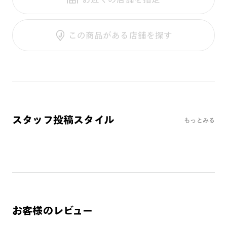
テンプル：アセテート
調光UVダブルカット
調光SCREEN
ご利用ガイド
くもり止めレンズ
この商品がある店舗を探す
カラーレンズ：ダークカラー
カラーレンズ：ミディアムカラー
カラーレンズ：ライトカラー
カラーレンズ：トレンドカラー
コンシーラーカラー
コンシーラーカラーUVダブルカット
スタッフ投稿スタイル
もっとみる
チークカラー
偏光レンズ
アクティブレンズ
UVダブルカットレンズ
JINS VIOLET+
ミラーレンズ
お客様のレビュー
※オンラインショップで作成可能なレンズはショッピングカート内で表示され
るレンズに限ります。それ以外の対応レンズについてはJINS実店舗でお取り扱