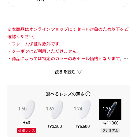
※本商品はオンラインショップにてセール対象のため以下をご
確認ください。
・フレーム保証対象外です。
・クーポンはご利用いただけません。
・商品によっては特定のカラーのみセール価格となります。カ
ラーを切り替えてご確認ください。
続きを読む
・店舗とオンラインショップで価格が異なる場合があります。
・店舗在庫ボタンを選択している際は通常価格となります。店
舗でご購入の場合は店頭価格をご確認ください。
選べるレンズの薄さ
重量感がありインパクト抜群のボールドタイプのクラシックフ
レーム。
+¥0
+¥11,000
知的でクールな印象のフォックスタイプのフロントデザイン。
+¥3,300
+¥5,500
標準レンズ
プレミアム
艶とカラーの発色が美しいアセテート素材と、5枚丁番や芯金