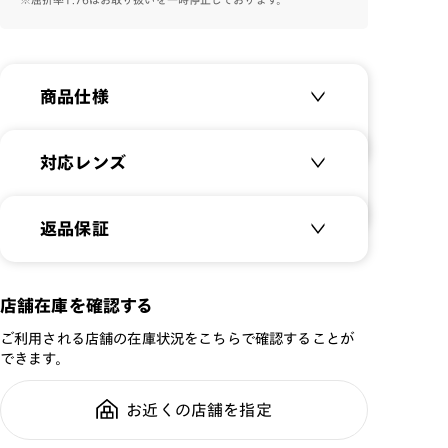
商品仕様
商品名：
Sheet Metal
対応レンズ
品番：
MMN-22A-278
サイズ：
クリアレンズ（常用・老眼鏡用）
56□17-139○34
返品保証
無敵コーティング
重さ：
21
g
重さについて
遠近レンズ
スタイル：
ハーフリム
JINS SCREEN
メガネの度数が合わなくなっても、
店舗在庫を確認する
シリーズ：
STANDARD
ご購入から半年間、2回まで交換保
可視光調光レンズ
ご利用される店舗の在庫状況をこちらで確認することが
性別：
MEN
証可能
可視光調光UVダブルカットレンズ
できます。
鼻パッド：
クリングスタイプ
可視光調光SCREEN
フレーム素材：
フロント：メタル
調光レンズ
お近くの店舗を指定
全国の店舗で無料フィッティング修
テンプル：メタル
調光UVダブルカット
理のご相談もいつでもお気軽に