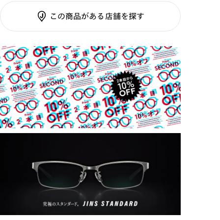
調光SCREEN
この商品がある店舗を探す
くもり止めレンズ
ご利用ガイド
カラーレンズ：ダークカラー
カラーレンズ：ミディアムカラー
カラーレンズ：ライトカラー
カラーレンズ：トレンドカラー
コンシーラーカラー
コンシーラーカラーUVダブルカット
アクティブレンズ
UVダブルカットレンズ
JINS VIOLET+
ミラーレンズ
※オンラインショップで作成可能なレンズはショッピン
グカート内で表示されるレンズに限ります。それ以外の
対応レンズについてはJINS実店舗でお取り扱いしてお
ります。
※注文時に【度つき】→【レンズ交換券を発行】をお選
びのうえ、店頭にてオプションレンズ代金をお支払い