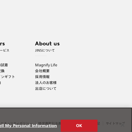
※単焦点レンズでレンズ交換券を選択の場合、店舗
で遠近両用代5,500円（税込み）を頂戴いたしま
す。
rs
About us
ービス
JINSについて
B試着
Magnify Life
交換
会社概要
インギフト
採用情報
内
法人のお客様
出店について
セキュリティポリシー
特定商取引法表示
薬機法に関する表記
サイトマップ
ell My Personal Information
OK