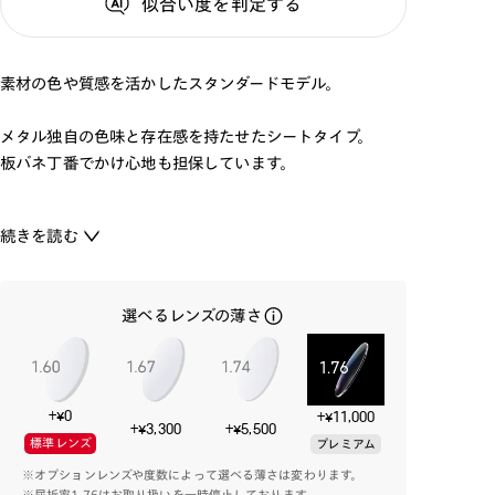
似合い度
を判定する
素材の色や質感を活かしたスタンダードモデル。
メタル独自の色味と存在感を持たせたシートタイプ。
板バネ丁番でかけ心地も担保しています。
流行に関わりなく、自分に似合うものを選びたい方におす
続きを読む
すめの1本です。
選べるレンズの薄さ
+¥0
+¥11,000
+¥3,300
+¥5,500
標準レンズ
プレミアム
※オプションレンズや度数によって選べる薄さは変わります。
※屈折率1.76はお取り扱いを一時停止しております。