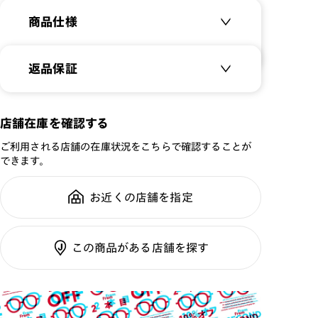
・店舗在庫ボタンを選択している際は通常価格となりま
商品仕様
す。店舗でご購入の場合は店頭価格をご確認ください。
オンラインショップでは度付きレンズへの変更に対応し
商品名：
SUNGLASSES Dashing
返品保証
ておりません。
品番：
LRF-25S-057
度付きレンズへの変更をご希望の場合は、商品到着後、
JINS店舗へお持ちください。
サイズ：
56□16-148○45
サングラス商品でも、レンズ交換を
店舗在庫を確認する
（別途レンズ交換代・オプションレンズ代がかかります
重さ：
25.1
g
重さについて
すれば「レンズ保証」が適用
のでご注意ください。）
ご利用される店舗の在庫状況をこちらで確認することが
スタイル：
スクエア
できます。
シリーズ：
TODAY
世界で長く愛されるデザインを施した王道のサングラ
全国の店舗で無料フィッティング修
ス。
性別：
WOMEN
お近くの店舗を指定
理のご相談もいつでもお気軽に
-レンズ-
鼻パッド：
フレーム一体型
[紫外線透過率]
フレーム素材：
フロント：樹脂
ご利用ガイド
0.1%以下
この商品がある店舗を探す
テンプル：樹脂
[可視光線透過率]
レンズ交換：
可 ※店舗にて対応 ※保
COLOR 82：14.5%
証条件あり
COLOR 94：15%