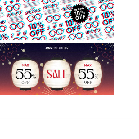
使用上の注意
・肌に合わない時は使用を中止して医師に相談して下さ
い
・薄暮・夜間の運転または道路では使用しないで下さい
・トンネルや暗いところでは使用しないで下さい
・高温の場所での使用・保管はしないで下さい
・通常使用での有害な紫外線を防ぐ事は出来ますが、溶接
などの遮光レンズとして使用しないで下さい
・強い衝撃から顔や目を保護するものではありません
・硬いものとの接触は避けて下さい
【度付きカスタム・レンズ交換でご購入希望の方】
・レンズ交換代 3300円（税込） ＋ オプションレンズ代
が追加されます。
※標準クリアレンズ（度付き）へ交換される場合は、レ
ンズ交換代のみとなります。
・オンラインショップでは度付き対応・レンズ交換に対
応しておりません。