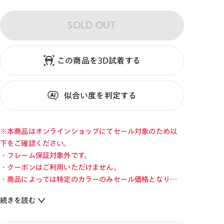
SOLD OUT
この商品を3D試着する
似合い度
を判定する
※本商品はオンラインショップにてセール対象のため以
下をご確認ください。
・フレーム保証対象外です。
・クーポンはご利用いただけません。
・商品によっては特定のカラーのみセール価格となりま
す。カラーを切り替えてご確認ください。
続きを読む
・店舗とオンラインショップで価格が異なる場合があり
ます。