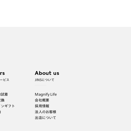
合がございます。
※RIM限定の記載があるカラーレンズは商品名に＜R!M
＞の記載があるフレームのみの対応となります。
※詳しくは
レンズガイド
をご確認ください。
よくある質問
Q
オンラインショップで遠近両用レンズ
（累進レンズ）のメガネを作成できます
か？
rs
About us
ービス
JINSについて
A
オンラインショップで遠近両用レンズ
（クリアレンズのみ）をご注文の場合、
B試着
Magnify Life
レンズ交換券を選択後に店舗にて度つき
交換
会社概要
対応可能です。
インギフト
採用情報
商品とレンズ交換券が届きましたらお近
内
法人のお客様
くのJINS店舗へご持参ください。なお、
出店について
特注レンズの為、後日お渡しとなり作成