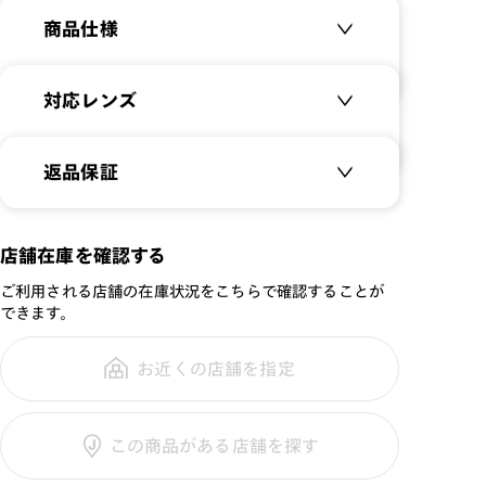
商品仕様
JINSのキッズメガネについて⇒
【KIDS&JUNIORメガ
ネ】
商品名：
Slim Airframe-Kids
対応レンズ
Basic M-
品番：
KUF-20S-115
クリアレンズ（常用・老眼鏡用）
返品保証
サイズ：
47.3□15.0-135.1○33
無敵コーティング
遠近レンズ
重さ：
10
g
重さについて
JINS SCREEN
メガネの度数が合わなくなっても、
店舗在庫を確認する
スタイル：
オーバル
ご購入から半年間、2回まで交換保
可視光調光レンズ
シリーズ：
JUNIOR
ご利用される店舗の在庫状況をこちらで確認することが
証可能
可視光調光UVダブルカットレンズ
できます。
性別：
KIDS
可視光調光SCREEN
鼻パッド：
クリングスタイプ
調光レンズ
お近くの店舗を指定
全国の店舗で無料フィッティング修
フレーム素材：
フロント：樹脂
調光UVダブルカット
理のご相談もいつでもお気軽に
テンプル：樹脂
調光SCREEN
この商品がある店舗を探す
くもり止めレンズ
ご利用ガイド
カラーレンズ：ダークカラー