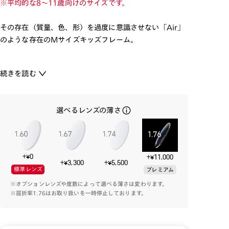
※平均的な8～11歳向けのサイズです。
その存在（質量、色、形）を過度に意識させない「Air」
のような存在のMサイズキッズフレーム。
フィット感・快適性・柔軟性を実現するSlim Airframe
続きを読む
の設計を取り入れ、鼻パッドはしっかりと調節の出来るS
字クリングスを使用。
テンプルはモダンの接地面を多くとれる形状で、曲げ込ん
選べるレンズの薄さ
でメガネを掛けることの多いお子様の使用環境に配慮し
ました。
注意事項
+¥0
+¥11,000
※お子様のメガネは掛かり具合の確認が細かく必要とな
+¥3,300
+¥5,500
標準レンズ
プレミアム
ります。全国の店舗で無料で調整しておりますので、購入
※オプションレンズや度数によって選べる薄さは変わります。
後、お近くの店舗へご相談下さい。
※屈折率1.76はお取り扱いを一時停止しております。
※15歳未満のお子様の場合、成長過程にあるため、視力
が安定しないことがございます。眼科で処方箋を処方して
いただくことをお勧め致します。