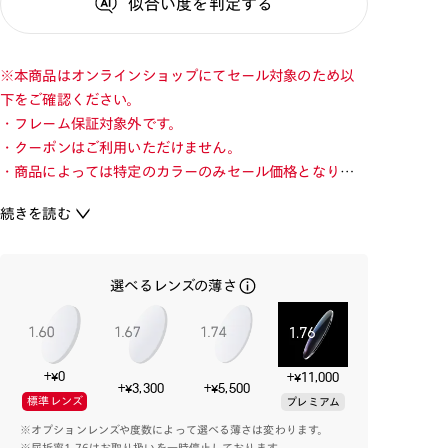
似合い度
を判定する
※本商品はオンラインショップにてセール対象のため以
下をご確認ください。
・フレーム保証対象外です。
・クーポンはご利用いただけません。
・商品によっては特定のカラーのみセール価格となりま
す。カラーを切り替えてご確認ください。
続きを読む
・店舗とオンラインショップで価格が異なる場合があり
ます。
・店舗在庫ボタンを選択している際は通常価格となりま
選べるレンズの薄さ
す。店舗でご購入の場合は店頭価格をご確認ください。
※平均的な10～12歳向けのサイズです。
+¥0
+¥11,000
コンパクトなサイズでまとめ、すっきりとした表情を両
+¥3,300
+¥5,500
標準レンズ
プレミアム
立してくれるスタンダードなJunior Airframe。
※オプションレンズや度数によって選べる薄さは変わります。
どんなファッションにも合わせやすいカラーリング、シン
※屈折率1.76はお取り扱いを一時停止しております。