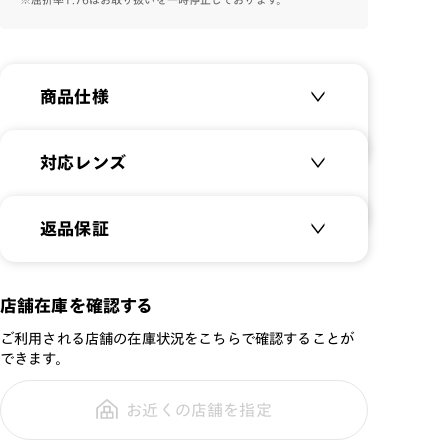
プルで使いやすいデザインに仕上げました。
商品仕様
商品名：
Airframe Basic Fit -
対応レンズ
Junior-
品番：
JRF-23S-147
クリアレンズ（常用・老眼鏡用）
返品保証
サイズ：
50□16-143○31
無敵コーティング
遠近レンズ
重さ：
12
g
重さについて
JINS SCREEN
メガネの度数が合わなくなっても、
店舗在庫を確認する
スタイル：
ウェリントン
ご購入から半年間、2回まで交換保
可視光調光レンズ
シリーズ：
JUNIOR
ご利用される店舗の在庫状況をこちらで確認することが
証可能
可視光調光UVダブルカットレンズ
できます。
性別：
JUNIOR
可視光調光SCREEN
鼻パッド：
フレーム一体型
調光レンズ
お近くの店舗を指定
全国の店舗で無料フィッティング修
フレーム素材：
フロント：樹脂
調光UVダブルカット
理のご相談もいつでもお気軽に