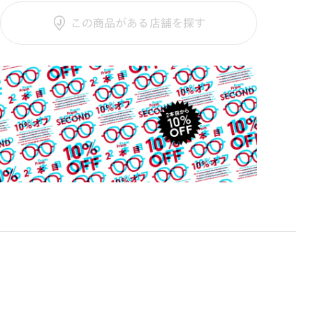
テンプル：樹脂
調光SCREEN
この商品がある店舗を探す
くもり止めレンズ
ご利用ガイド
カラーレンズ：ダークカラー
カラーレンズ：ミディアムカラー
カラーレンズ：ライトカラー
カラーレンズ：トレンドカラー
コンシーラーカラー
コンシーラーカラーUVダブルカット
偏光レンズ
アクティブレンズ
UVダブルカットレンズ
JINS VIOLET+
ミラーレンズ
※オンラインショップで作成可能なレンズはショッピン
グカート内で表示されるレンズに限ります。それ以外の
対応レンズについてはJINS実店舗でお取り扱いしてお
ります。
※注文時に【度つき】→【レンズ交換券を発行】をお選