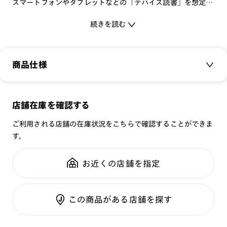
スマートフォンやタブレットなどの「デバイス読書」を想定
し、ブルーライトカット機能を標準搭載。
続きを読む
オフィススタイルに馴染むスマートなデザインで、初めてメガ
ネをかける方でも抵抗なくお使いいただける一本です。
+1.50は「スマホの画面などを読むとき遠ざけてしまう」
商品仕様
「40〜50cm程度はなして文字を読む」といった方におすすめ
の度数です。
商品名：
JINS READING (+1.50)
店舗在庫を確認する
品番：
FRD-23S-011
雑貨のようにカラフルなスリーブを装着した、耐久性も兼ね備
える紙製メガネケースが付属します。
ご利用される店舗の在庫状況をこちらで確認することができま
サイズ：
45□22-151○40
す。
重さ：
17.5
g
重さについて
[商品仕様]
スタイル：
ラウンド
度数：+1.50
お近くの店舗を指定
素材：軽量素材
シリーズ：
READING
ブルーライトカット率：25%
性別：
UNISEX
※EN ISO12312-1:2022に基づく、レンズの中心肉厚
この商品がある店舗を探す
鼻パッド：
クリングスタイプ
2.0mm、屈折率1.60の数値
フレーム素材：
フロント：メタル