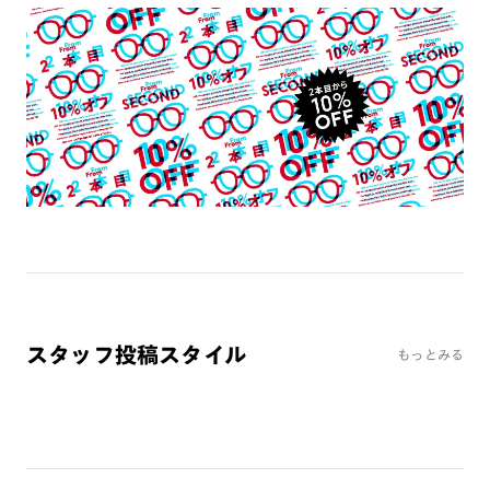
テンプル：サスティナブル素材
‐注意事項‐
※レンズ交換不可
※フレーム保証対象外
‐使用上の注意‐
・この眼鏡は手元の文字などを見やすくする為の、視力補正用
眼鏡(老眼鏡)です。運転時や歩行時は必ず外して下さい。
・レンズの見え方に慣れるまで長時間の使用は避けて下さい。
・肌に合わない時は使用を中止して医師に相談下さい。
・高温の場所での使用や保管はしないで下さい。
・通常使用での有害な紫外線を防ぐことはできますが、溶接な
どの遮光レンズとして使用しないで下さい。
・強い衝撃から顔や目を保護するものではありません。
スタッフ投稿スタイル
・硬いものとの接触は避けて下さい。
もっとみる
※こちらはオンラインショップ・一部店舗での取り扱い商品で
す。