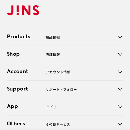
Products
製品情報
メガネ
Shop
店舗情報
サングラス
レンズ
店舗
コンタクトレンズ
Account
アカウント情報
オンラインショップ
老眼鏡
キッズ
マイページ／ログイン
Support
アクセサリー
サポート・フォロー
ログアウト
LINE公式アカウント
お知らせ
App
アプリ
よくあるご質問
ご利用ガイド
JINSアプリ
お問い合わせ
Others
その他サービス