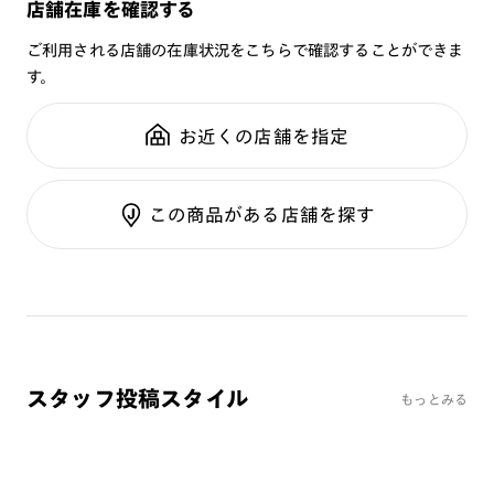
店舗在庫を確認する
・通常使用での有害な紫外線を防ぐ事は出来ますが、溶接など
重さ：
20.5
g
重さについて
※オンラインショップで作成可能なレンズはショッピングカート内で表示され
の遮光レンズとして使用しないで下さい。
るレンズに限ります。それ以外の対応レンズについてはJINS実店舗でお取り扱
スタイル：
ご利用される店舗の在庫状況をこちらで確認することができま
スクエア
いしております。
・強い衝撃から顔や目を保護するものではありません。
す。
シリーズ：
SCREEN
※注文時に【度つき】→【レンズ交換券を発行】をお選びのうえ、店頭にてオ
・硬いものとの接触は避けて下さい。
プションレンズ代金をお支払いください。（※一部レンズ交換不可の商品を
性別：
MEN
除きます。）
お近くの店舗を指定
※お選び頂くフレームや度数によっては作成できない場合がございます。
※こちらの商品は度付きレンズへの交換が不可となります。
鼻パッド：
その他
※RIM限定の記載があるカラーレンズは商品名に＜R!M＞の記載があるフレー
※フレーム・レンズ共に保証対象外です。
フレーム素材：
フロント：樹脂
ムのみの対応となります。
※詳しくは
レンズガイド
をご確認ください。
この商品がある店舗を探す
テンプル：樹脂
[オンラインショップでの購入方法]
カートへ投入後、レンズ選択画面で
●度なし > ●JINS SCREEN > ●JINS SCREEN/ヘビーユース
+￥0
を選択してください。
[レンズ変更について］
スタッフ投稿スタイル
もっとみる
JINS店舗にて、＋3300円（税込）～度なしクリアレンズへの
交換が可能です。
各オプション料金がかかります。
※レンズ交換いただいた場合、レンズのみ保証対象となりま