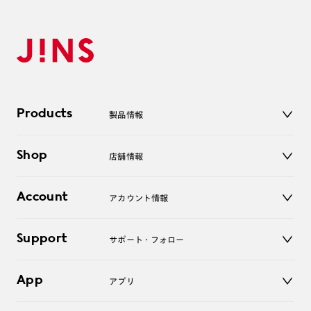
Products
製品情報
メガネ
Shop
店舗情報
サングラス
レンズ
店舗
コンタクトレンズ
Account
アカウント情報
オンラインショップ
老眼鏡
キッズ
マイページ／ログイン
Support
アクセサリー
サポート・フォロー
ログアウト
LINE公式アカウント
お知らせ
App
アプリ
よくあるご質問
ご利用ガイド
JINSアプリ