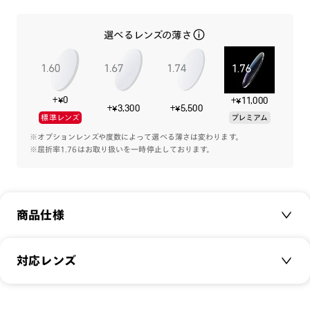
ーパーツ」機構を採用。テコの原理のように作用することで、
パーツが顔にフィットし、ずれ落ちを防ぎます。
選べるレンズの薄さ
シーソーパーツはメガネのテンプルに重なるよう設計し、自然
な見た目も実現。
フレームには軽量樹脂を用いて、長時間かけていても疲れず
に、快適にブルーライトをカットします。
+¥0
+¥11,000
+¥3,300
+¥5,500
標準レンズ
プレミアム
‐レンズ‐
ブルーライトカット率：40％
※オプションレンズや度数によって選べる薄さは変わります。
※屈折率1.76はお取り扱いを一時停止しております。
※EN規格 EN ISO12312-1:2022に基づく数値 屈折率
1.60、中心肉厚2.0mmの数値
[紫外線透過率]
0.1%以下
商品仕様
[可視光線透過率]
84%
商品名：
JINS SCREEN Nose Padless
対応レンズ
‐使用上の注意‐
品番：
FPC-21A-003
・肌に合わない時は使用を中止して医師の相談して下さい。
サイズ：
JINS SCREEN
52□17-134○34
・高温の場所での使用・保管はしないで下さい。