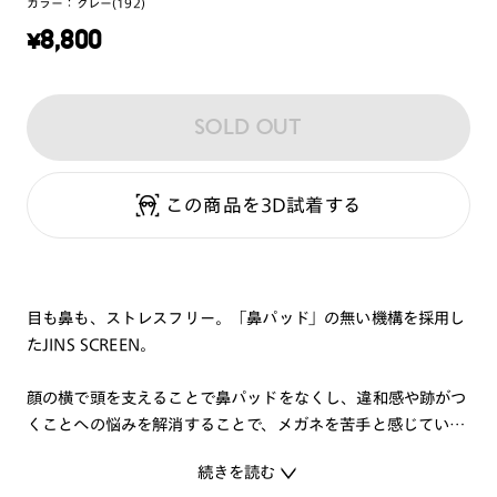
カラー：
グレー(192)
¥
8,800
SOLD OUT
この商品を3D試着する
目も鼻も、ストレスフリー。「鼻パッド」の無い機構を採用し
たJINS SCREEN。
顔の横で頭を支えることで鼻パッドをなくし、違和感や跡がつ
くことへの悩みを解消することで、メガネを苦手と感じていた
方でもストレスなくメガネを使用できることを目指しました。
続きを読む
メガネのテンプル（つる）部分にJINSが独自開発した「シーソ