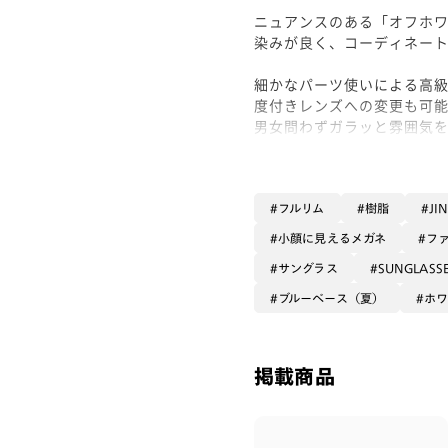
ニュアンスのある「オフホ
染みが良く、コーディネー
細かなパーツ使いによる高
度付きレンズへの変更も可
男女問わずガラッと雰囲気
サングラスです
フルリム
樹脂
JI
小顔に見えるメガネ
フ
サングラス
SUNGLASS
ブルーベース（夏）
ホ
掲載商品