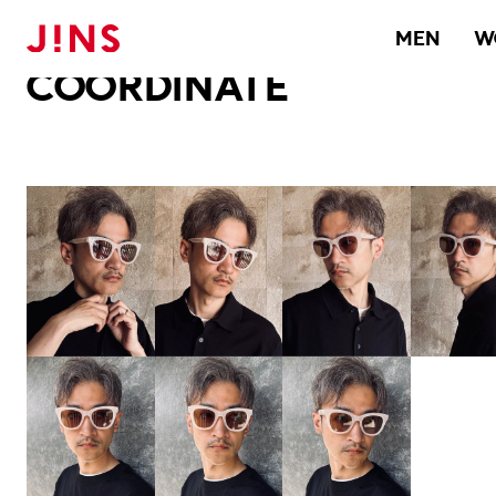
メガネのJINS TOP
JINS MEGANE STYLE
COORDINATE
MEN
W
COORDINATE