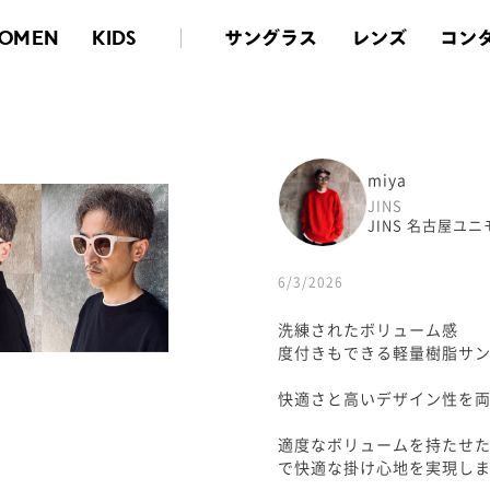
サングラス
レンズ
コン
OMEN
KIDS
miya
JINS
JINS 名古屋ユ
6/3/2026
洗練されたボリューム感
度付きもできる軽量樹脂サ
快適さと高いデザイン性を両
適度なボリュームを持たせ
で快適な掛け心地を実現し