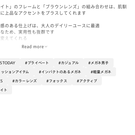
ワイト」のフレームと「ブラウンレンズ」の組み合わせは、肌馴
トに上品なアクセントをプラスしてくれます
級感のある仕上げは、大人のデイリーユースに最適
能なため、実用性も抜群です
を変えてくれる
Read more
NSTODAY
プライベート
カジュアル
メガネ男子
ァッションアイテム
インパクトのあるメガネ
軽量メガネ
ES
カラーレンズ
フォックス
アクティブ
ワイト