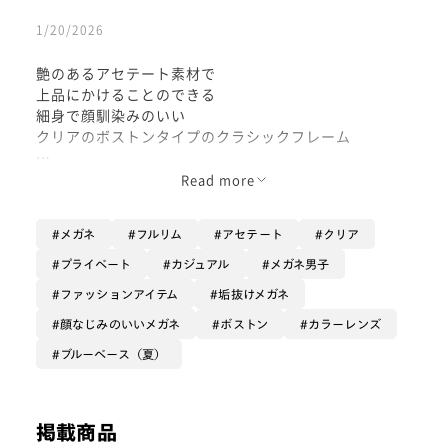
1/20/2026
艶のあるアセテート素材で
上品にかけることのできる
細身で顔馴染みのいい
クリアのボストンタイプのクラシックフレーム
普通のフレームでは少し物足りない
Read more
さりげない“抜け感”を演出したい方に
おすすめです！
メガネ
フルリム
アセテート
クリア
着用カラー:ミディアムココア
プライベート
カジュアル
メガネ男子
ファッションアイテム
垢抜けメガネ
顔なじみのいいメガネ
ボストン
カラーレンズ
ブルーベース（夏）
掲載商品