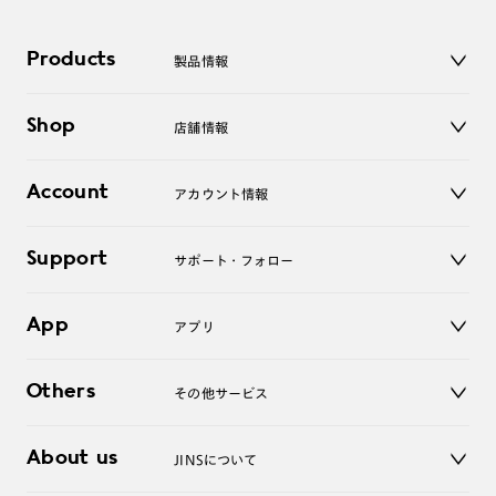
Products
製品情報
メガネ
Shop
店舗情報
サングラス
レンズ
店舗
コンタクトレンズ
Account
アカウント情報
オンラインショップ
老眼鏡
キッズ
マイページ／ログイン
Support
アクセサリー
サポート・フォロー
ログアウト
LINE公式アカウント
お知らせ
App
アプリ
よくあるご質問
ご利用ガイド
JINSアプリ
お問い合わせ
Others
その他サービス
3D WEB試着
About us
JINSについて
レンズ交換
オンラインギフト