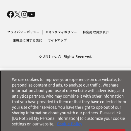
Magnify Life
価格案内
会社概要
採用情報
法人のお客様
出店について
プライバシーポリシー
セキュリティポリシー
特定商取引法表示
薬機法に関する表記
サイトマップ
© JINS Inc. All Rights Reserved.
We use cookies to improve your experience on our website, to
personalize content and ads, to analyze our traffic. We share
information about your use of our website with advertising and
analytics partners, who may combine it with other information
that you have provided to them or that they have collected from
your use of their services. You have the right to opt-out of our
sharing information about you with our partners. Please click
[Do Not Sell My Personal Information] to customize your cookie
settings on our website.
Cookie Policy