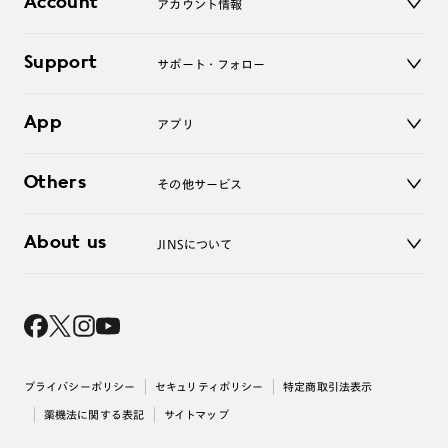
Account
アカウント情報
オンラインショップ
老眼鏡
キッズ
マイページ／ログイン
Support
アクセサリー
サポート・フォロー
ログアウト
LINE公式アカウント
お知らせ
App
アプリ
よくあるご質問
ご利用ガイド
JINSアプリ
お問い合わせ
Others
その他サービス
3D WEB試着
About us
JINSについて
レンズ交換
オンラインギフト
Magnify Life
価格案内
会社概要
採用情報
法人のお客様
出店について
プライバシーポリシー
セキュリティポリシー
特定商取引法表示
薬機法に関する表記
サイトマップ