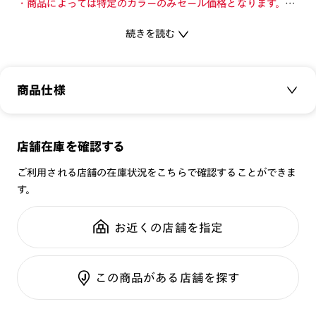
・商品によっては特定のカラーのみセール価格となります。カ
ラーを切り替えてご確認ください。
続きを読む
・店舗とオンラインショップで価格が異なる場合があります。
・店舗在庫ボタンを選択している際は通常価格となります。店
舗でご購入の場合は店頭価格をご確認ください。
商品仕様
普段のアイウエア感覚で、紫外線をカットできるサングラス。
商品名：
26SS SUNGLASSES CLEAR
[紫外線透過率]
店舗在庫を確認する
品番：
URF-26S-268
0.1%以下
ご利用される店舗の在庫状況をこちらで確認することができま
サイズ：
53.2□19.0-149.0○46
[可視光線透過率]
す。
重さ：
21.2
g
重さについて
COLOR 86：93%
スタイル：
ボストン
お近くの店舗を指定
使用上の注意
シリーズ：
TODAY
・肌に合わない時は使用を中止して医師に相談して下さい。
性別：
UNISEX
・高温の場所での使用・保管はしないで下さい。
この商品がある店舗を探す
鼻パッド：
クリングスタイプ
・通常使用での有害な紫外線を防ぐ事は出来ますが、溶接など
フレーム素材：
フロント：樹脂
の遮光レンズとして使用しないで下さい。