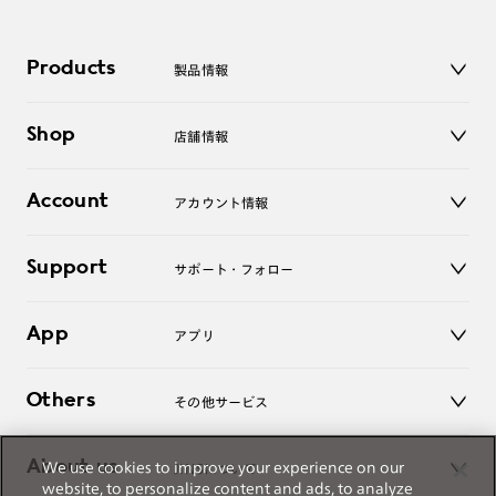
Products
製品情報
メガネ
Shop
店舗情報
サングラス
レンズ
店舗
コンタクトレンズ
Account
アカウント情報
オンラインショップ
老眼鏡
キッズ
マイページ／ログイン
Support
アクセサリー
サポート・フォロー
ログアウト
LINE公式アカウント
お知らせ
App
アプリ
よくあるご質問
ご利用ガイド
JINSアプリ
お問い合わせ
Others
その他サービス
3D WEB試着
About us
We use cookies to improve your experience on our
JINSについて
レンズ交換
website, to personalize content and ads, to analyze