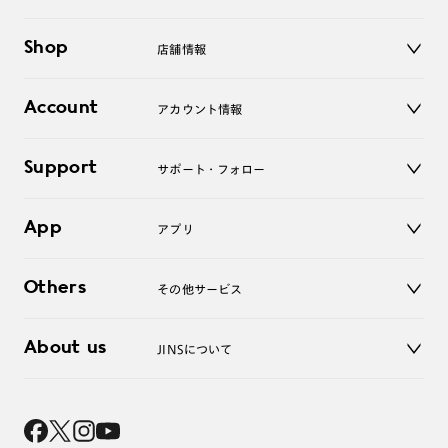
メガネ
Shop
店舗情報
サングラス
レンズ
店舗
コンタクトレンズ
Account
アカウント情報
オンラインショップ
老眼鏡
キッズ
マイページ／ログイン
Support
アクセサリー
サポート・フォロー
ログアウト
LINE公式アカウント
お知らせ
App
アプリ
よくあるご質問
ご利用ガイド
JINSアプリ
お問い合わせ
Others
その他サービス
3D WEB試着
About us
JINSについて
レンズ交換
オンラインギフト
Magnify Life
価格案内
会社概要
採用情報