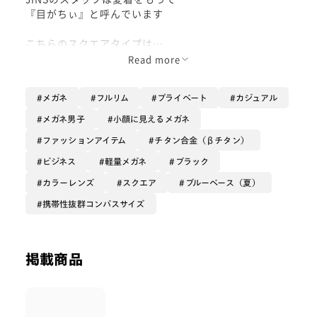
『目がちぃ』と呼んでいます
こちらのスクエアタイプは
軽くて丈夫なTitan素材を使用し
Read more
より上品に仕上げました
マットブラックのフレームカラーは
メガネ
フルリム
プライベート
カジュアル
大人の落ち着いた雰囲気を演出してくれます
メガネ男子
小顔に見えるメガネ
フォーマルな場でも使いやすいワンランク上の
ファッションアイテム
チタン合金（βチタン）
『大人の目がちぃ』です
ビジネス
軽量メガネ
ブラック
カラーレンズ
スクエア
ブルーベース（夏）
携帯性抜群コンパスサイズ
掲載商品