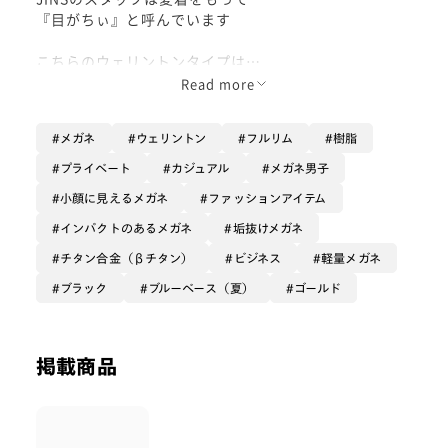
『目がちぃ』と呼んでいます
こちらのウェリントンタイプは
軽くて丈夫なTitan素材を使用し
Read more
より上品に仕上げました
メガネ
ウェリントン
フルリム
樹脂
メタル素材なので
お仕事でも使いやすいワンランク上の
プライベート
カジュアル
メガネ男子
『大人の目がちぃ』です
小顔に見えるメガネ
ファッションアイテム
インパクトのあるメガネ
垢抜けメガネ
チタン合金（βチタン）
ビジネス
軽量メガネ
ブラック
ブルーベース（夏）
ゴールド
掲載商品