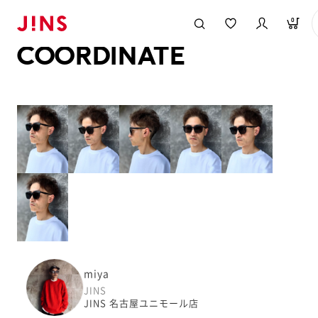
メガネのJINS TOP
JINS MEGANE STYLE
COORDINATE
0
COORDINATE
miya
JINS
JINS 名古屋ユニモール店