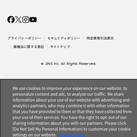
オンラインギフト
Magnify Life
価格案内
会社概要
採用情報
法人のお客様
出店について
プライバシーポリシー
セキュリティポリシー
特定商取引法表示
薬機法に関する表記
サイトマップ
© JINS Inc. All Rights Reserved.
We use cookies to improve your experience on our website, to
personalize content and ads, to analyze our traffic. We share
information about your use of our website with advertising and
analytics partners, who may combine it with other information
that you have provided to them or that they have collected from
your use of their services. You have the right to opt-out of our
sharing information about you with our partners. Please click
[Do Not Sell My Personal Information] to customize your cookie
settings on our website.
Cookie Policy