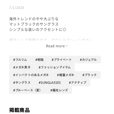
7/1/2025
海外トレンドのやや大ぶりな
マットブラックのサングラス
シンプルな装いのアクセントに◎
偏光レンズ搭載なので、アウトドアシーンでの
ご利用もおすすめ
Read more
上部に配置されたスタッズが
フルリム
樹脂
プライベート
カジュアル
今っぽさも感じさせる上品な１本です！
メガネ男子
ファッションアイテム
インパクトのあるメガネ
軽量メガネ
ブラック
サングラス
SUNGLASSES
アクティブ
ブルーベース（夏）
偏光レンズ
掲載商品