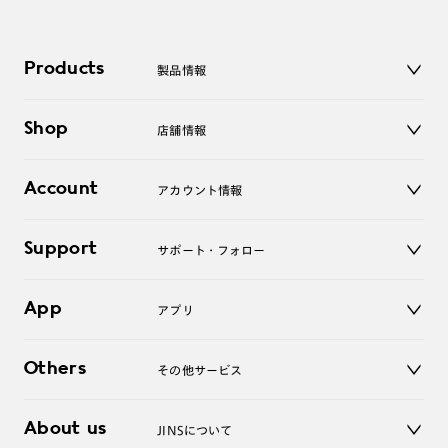
Products
製品情報
メガネ
Shop
店舗情報
サングラス
レンズ
店舗
コンタクトレンズ
Account
アカウント情報
オンラインショップ
老眼鏡
キッズ
マイページ／ログイン
Support
アクセサリー
サポート・フォロー
ログアウト
LINE公式アカウント
お知らせ
App
アプリ
よくあるご質問
ご利用ガイド
JINSアプリ
お問い合わせ
Others
その他サービス
3D WEB試着
About us
JINSについて
レンズ交換