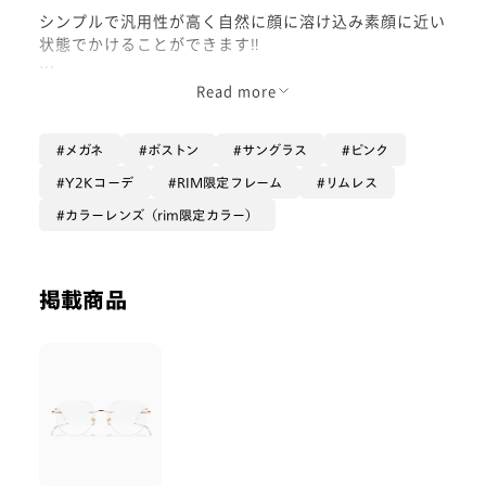
シンプルで汎用性が高く自然に顔に溶け込み素顔に近い
状態でかけることができます‼︎
今回入れているカラーレンズは
Read more
RIM限定カラー〈グロウプラム25%フルカラー〉‼︎
メガネ
ボストン
サングラス
ピンク
赤みがかったブラウン系の色合いでTheトレンド顔にな
Y2Kコーデ
RIM限定フレーム
リムレス
れます❤️🤎
カラーレンズ（rim限定カラー）
掲載商品