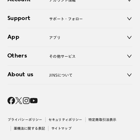
アカウント情報
オンラインショップ
老眼鏡
キッズ
マイページ／ログイン
Support
アクセサリー
サポート・フォロー
ログアウト
LINE公式アカウント
お知らせ
App
アプリ
よくあるご質問
ご利用ガイド
JINSアプリ
お問い合わせ
Others
その他サービス
3D WEB試着
About us
JINSについて
レンズ交換
オンラインギフト
Magnify Life
価格案内
会社概要
採用情報
法人のお客様
出店について
プライバシーポリシー
セキュリティポリシー
特定商取引法表示
薬機法に関する表記
サイトマップ