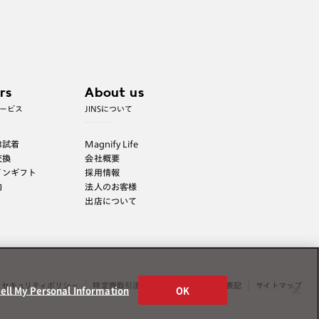
rs
About us
ービス
JINSについて
B試着
Magnify Life
交換
会社概要
インギフト
採用情報
内
法人のお客様
出店について
セキュリティポリシー
特定商取引法表示
薬機法に関する表記
サイトマップ
ell My Personal Information
OK