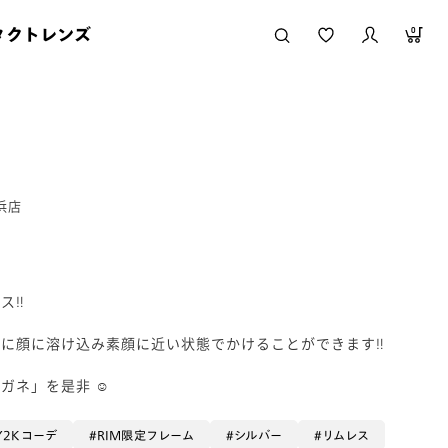
タクトレンズ
0
浜店
‼︎
に顔に溶け込み素顔に近い状態でかけることができます‼︎
ネ」を是非 ☺︎
Y2Kコーデ
RIM限定フレーム
シルバー
リムレス