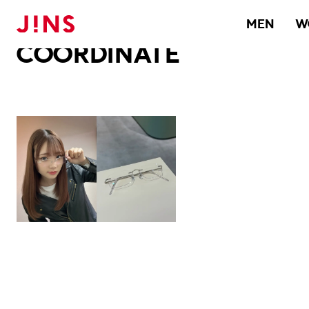
メガネのJINS TOP
JINS MEGANE STYLE
COORDINATE
MEN
W
COORDINATE