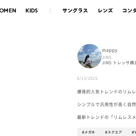
サングラス
レンズ
コン
OMEN
KIDS
mappy
JINS
JINS トレッサ横
6/13/2025
爆発的人気トレンドのリムレス
シンプルで汎用性が高く自然
最新トレンドの「リムレスメガ
メガネ
スクエア