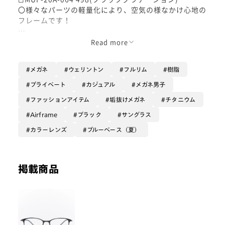
〇様々なパーツの軽量化により、空気の様なかけ心地の
フレームです！
〇細いβチタン素材により軽量化かつ柔軟性にも優れて
Read more
おり、長時間かけても疲れにくく、メガネが手放せない
方にもオススメです✨️
メガネ
ウェリントン
フルリム
樹脂
プライベート
カジュアル
メガネ男子
ファッションアイテム
垢抜けメガネ
チタニウム
Airframe
ブラック
サングラス
カラーレンズ
ブルーベース（夏）
掲載商品