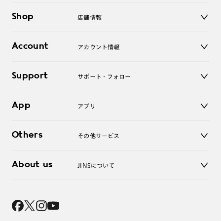
メガネ
Shop
店舗情報
サングラス
レンズ
店舗
コンタクトレンズ
Account
アカウント情報
オンラインショップ
老眼鏡
キッズ
マイページ／ログイン
Support
アクセサリー
サポート・フォロー
ログアウト
LINE公式アカウント
お知らせ
App
アプリ
よくあるご質問
ご利用ガイド
JINSアプリ
お問い合わせ
Others
その他サービス
3D WEB試着
About us
JINSについて
レンズ交換
オンラインギフト
Magnify Life
価格案内
会社概要
採用情報
法人のお客様