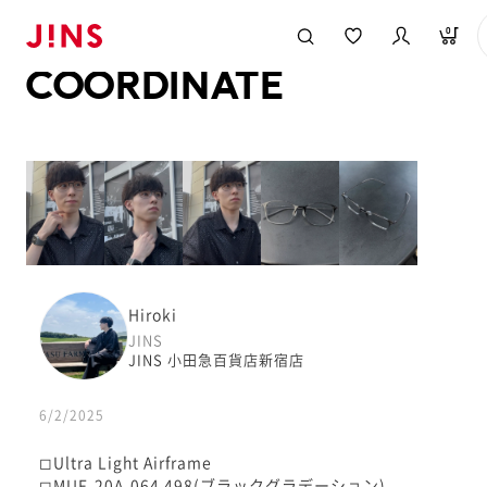
メガネのJINS TOP
JINS MEGANE STYLE
COORDINATE
0
COORDINATE
Hiroki
JINS
JINS 小田急百貨店新宿店
6/2/2025
◻︎Ultra Light Airframe
◻︎MUF-20A-064 498(ブラックグラデーション)