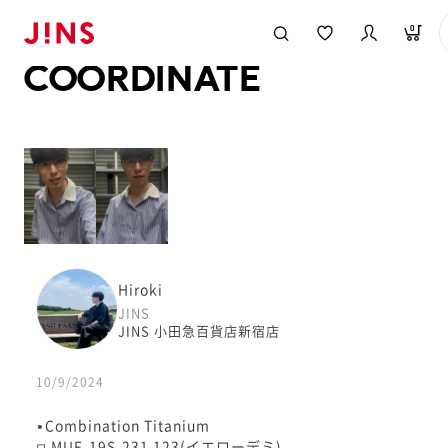
メガネのJINS TOP
JINS MEGANE STYLE
COORDINATE
0
COORDINATE
Hiroki
JINS
JINS 小田急百貨店新宿店
10/9/2024
▪︎Combination Titanium
◽︎ MUF-19S-231 123(イエローデミ)