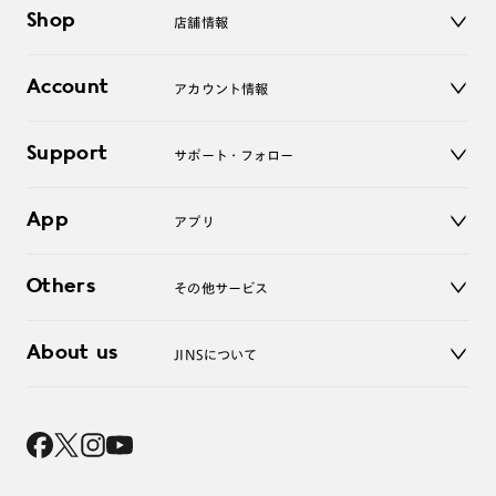
メガネ
Shop
店舗情報
サングラス
レンズ
店舗
コンタクトレンズ
Account
アカウント情報
オンラインショップ
老眼鏡
キッズ
マイページ／ログイン
Support
アクセサリー
サポート・フォロー
ログアウト
LINE公式アカウント
お知らせ
App
アプリ
よくあるご質問
ご利用ガイド
JINSアプリ
お問い合わせ
Others
その他サービス
3D WEB試着
About us
JINSについて
レンズ交換
オンラインギフト
Magnify Life
価格案内
会社概要
採用情報
法人のお客様