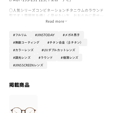
○人気シリーズコンビネーションチタニウムのラウンド
型です！雰囲気を優しく見せたい方、おおらかに見せた
い方は必見です！
Read more
○ブラウンデミのカラーで肌なじみがよく、老若男女問
フルリム
JINSTODAY
メガネ男子
わず選べる素材で、テンプルと鼻パッドのゴールドの輝
きで抜け感を演出✨️
無敵コーティング
チタン合金（βチタン）
カラーレンズ
UVダブルカットレンズ
○普段使いでも良し、カラーレンズや調光レンズでサン
グラスにしても良しの万能のフレームなのでぜひ試して
調光レンズ
ラウンド
極薄レンズ
見てください！
JINSSCREENレンズ
掲載商品