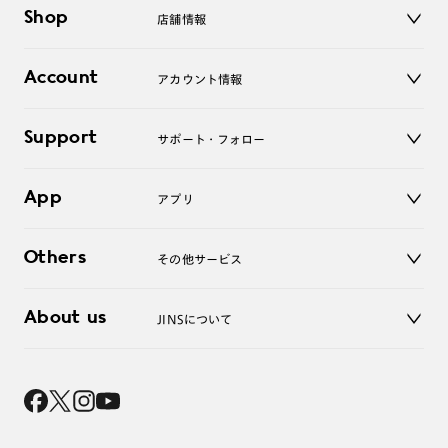
メガネ
Shop
店舗情報
サングラス
レンズ
店舗
コンタクトレンズ
Account
アカウント情報
オンラインショップ
老眼鏡
キッズ
マイページ／ログイン
Support
アクセサリー
サポート・フォロー
ログアウト
LINE公式アカウント
お知らせ
App
アプリ
よくあるご質問
ご利用ガイド
JINSアプリ
お問い合わせ
Others
その他サービス
3D WEB試着
About us
JINSについて
レンズ交換
オンラインギフト
Magnify Life
価格案内
会社概要
採用情報
法人のお客様