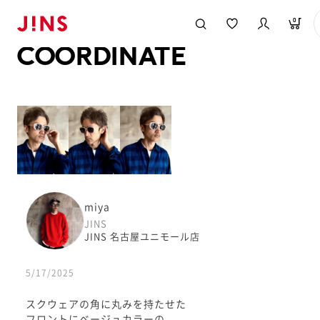
メガネのJINS TOP
JINS MEGANE STYLE
COORDINATE
0
COORDINATE
miya
JINS
JINS 名古屋ユニモール店
5/17/2025
スクウェアの角に丸みを持たせた
フロントにベージュカラーの