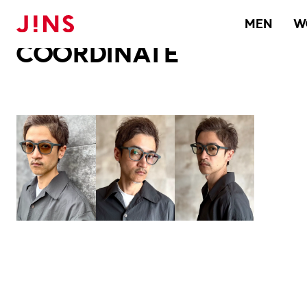
メガネのJINS TOP
JINS MEGANE STYLE
COORDINATE
MEN
W
COORDINATE