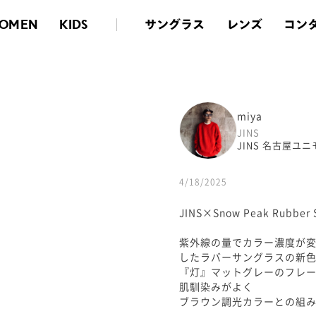
サングラス
レンズ
コン
OMEN
KIDS
miya
JINS
JINS 名古屋ユ
4/18/2025
JINS×Snow Peak Rubber 
紫外線の量でカラー濃度が変
したラバーサングラスの新
『灯』マットグレーのフレ
肌馴染みがよく
ブラウン調光カラーとの組