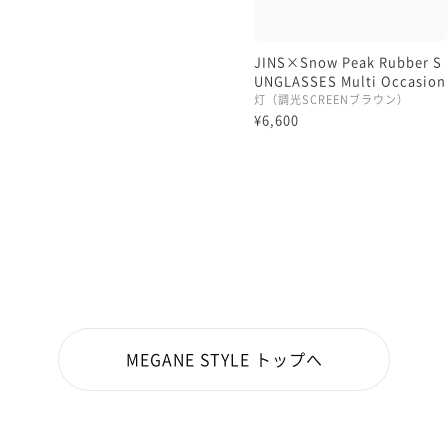
JINS×Snow Peak Rubber S
UNGLASSES Multi Occasion
灯（調光SCREENブラウン）
¥6,600
MEGANE STYLE トップへ