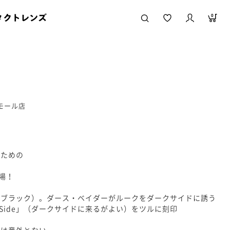
タクトレンズ
0
ニモール店
のための
登場！
（ブラック）。ダース・ベイダーがルークをダークサイドに誘う
Dark Side」（ダークサイドに来るがよい）をツルに刻印
プは意外とない