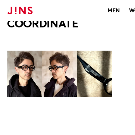
メガネのJINS TOP
JINS MEGANE STYLE
COORDINATE
MEN
W
COORDINATE