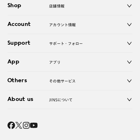
メガネ
Shop
店舗情報
サングラス
レンズ
店舗
コンタクトレンズ
Account
アカウント情報
オンラインショップ
老眼鏡
キッズ
マイページ／ログイン
Support
アクセサリー
サポート・フォロー
ログアウト
LINE公式アカウント
お知らせ
App
アプリ
よくあるご質問
ご利用ガイド
JINSアプリ
お問い合わせ
Others
その他サービス
3D WEB試着
About us
JINSについて
レンズ交換
オンラインギフト
Magnify Life
価格案内
会社概要
採用情報
法人のお客様