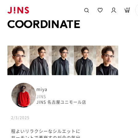
メガネのJINS TOP
JINS MEGANE STYLE
COORDINATE
0
COORDINATE
miya
JINS
JINS 名古屋ユニモール店
2/3/2025
程よいリラクシーなシルエットに
サーモントで着崩すのが今の気分