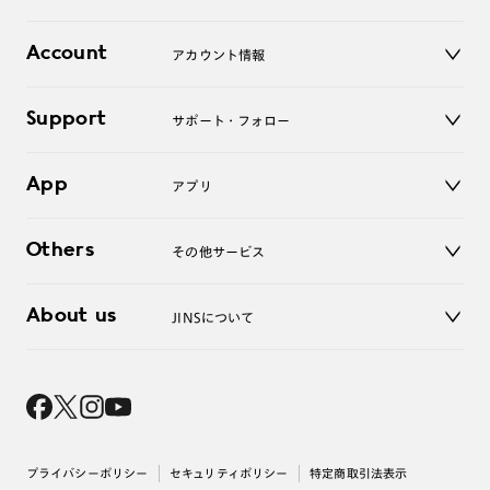
レンズ
店舗
コンタクトレンズ
Account
アカウント情報
オンラインショップ
老眼鏡
キッズ
マイページ／ログイン
Support
アクセサリー
サポート・フォロー
ログアウト
LINE公式アカウント
お知らせ
App
アプリ
よくあるご質問
ご利用ガイド
JINSアプリ
お問い合わせ
Others
その他サービス
3D WEB試着
About us
JINSについて
レンズ交換
オンラインギフト
Magnify Life
価格案内
会社概要
採用情報
法人のお客様
出店について
プライバシーポリシー
セキュリティポリシー
特定商取引法表示