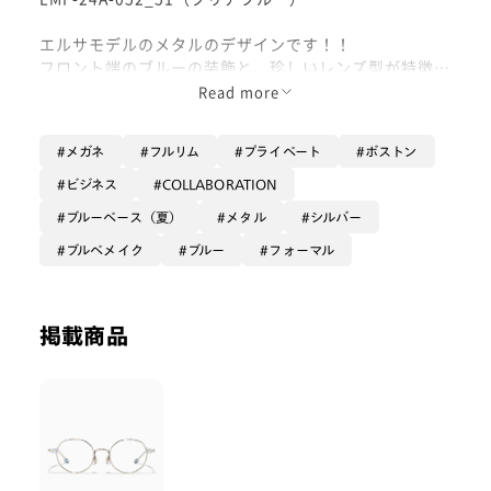
エルサモデルのメタルのデザインです！！
フロント端のブルーの装飾と、珍しいレンズ型が特徴！
ほんの少しだけ上部分つり上がっているので、キリッと
Read more
した印象やお仕事でかけるなら、真面目な印象もでてぴ
ったりなのではないでしょうか！！！
メガネ
フルリム
プライベート
ボストン
よりキリッと見えるためにグレー系の寒色メイクをして
ビジネス
COLLABORATION
みました🩶
ブルーベース（夏）
メタル
シルバー
ぜひお試しください！
ブルベメイク
ブルー
フォーマル
掲載商品