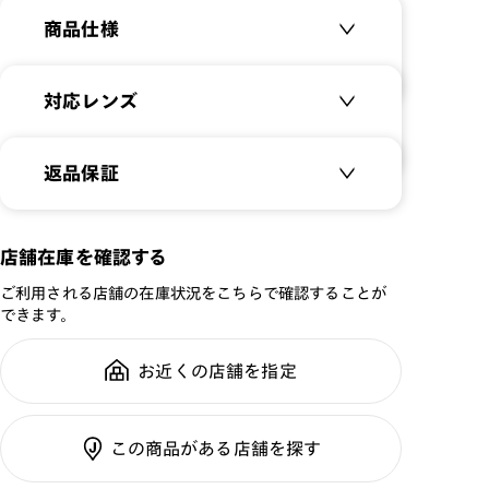
商品仕様
アナと雪の女王デザイン/エルサモデル オリジナルケース
とメガネ拭きが付属します。
商品名：
アナと雪の女王デザイン/
対応レンズ
特集ページはこちら⇒
【アナと雪の女王デザイン】
エルサモデル
品番：
LMF-24A-052
クリアレンズ（常用・老眼鏡用）
返品保証
サイズ：
49□20-142○42
無敵コーティング
遠近レンズ
重さ：
15
g
重さについて
JINS SCREEN
メガネの度数が合わなくなっても、
店舗在庫を確認する
スタイル：
ラウンド
ご購入から半年間、2回まで交換保
可視光調光レンズ
シリーズ：
TODAY
ご利用される店舗の在庫状況をこちらで確認することが
証可能
可視光調光UVダブルカットレンズ
できます。
性別：
WOMEN
可視光調光SCREEN
鼻パッド：
クリングスタイプ
調光レンズ
お近くの店舗を指定
全国の店舗で無料フィッティング修
フレーム素材：
フロント：メタル
調光UVダブルカット
理のご相談もいつでもお気軽に
テンプル：メタル
調光SCREEN
この商品がある店舗を探す
くもり止めレンズ
ご利用ガイド
カラーレンズ：ダークカラー