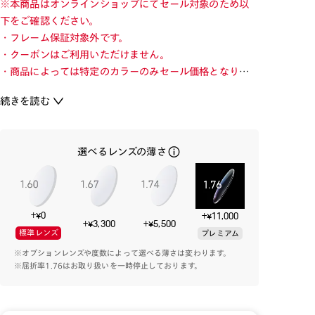
※本商品はオンラインショップにてセール対象のため以
下をご確認ください。
・フレーム保証対象外です。
・クーポンはご利用いただけません。
・商品によっては特定のカラーのみセール価格となりま
す。カラーを切り替えてご確認ください。
続きを読む
・店舗とオンラインショップで価格が異なる場合があり
ます。
・店舗在庫ボタンを選択している際は通常価格となりま
選べるレンズの薄さ
す。店舗でご購入の場合は店頭価格をご確認ください。
アナとエルサの魅力あふれるメガネを身に着けて、新し
い自分の扉を開こう！
+¥0
+¥11,000
+¥3,300
+¥5,500
標準レンズ
プレミアム
氷の結晶を思わせる繊細な模様とクールなブルーを基調
※オプションレンズや度数によって選べる薄さは変わります。
に、静かな強さと気品を表現したデザイン。
※屈折率1.76はお取り扱いを一時停止しております。
透明感のあるカラーリングと、エルサが使う雪や氷の魔
法をモチーフとした直線や多角形をイメージした玉形
に、雪の結晶が彫金加工であしらわれています。