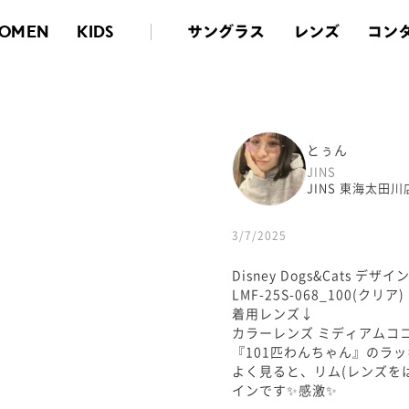
サングラス
レンズ
コン
OMEN
KIDS
とぅん
JINS
JINS 東海太田川
3/7/2025
Disney Dogs&Cats デ
LMF-25S-068_100(クリア)
着用レンズ↓
カラーレンズ ミディアムコ
『101匹わんちゃん』のラッ
よく見ると、リム(レンズを
インです✨感激✨