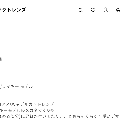
タクトレンズ
0
店
ザイン/ラッキー モデル
コア×UVダブルカットレンズ
キーモデルのメガネです🐶✨
はめる部分)に足跡が付いてたり、、とめちゃくちゃ可愛いデザ