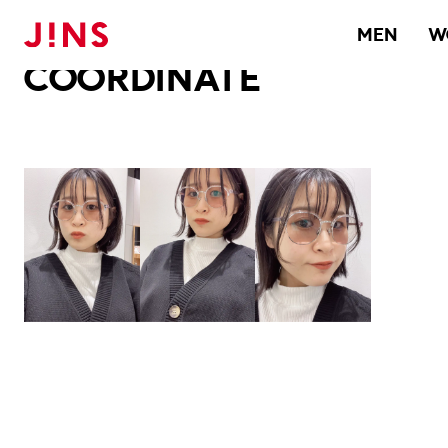
メガネのJINS TOP
JINS MEGANE STYLE
COORDINATE
MEN
W
COORDINATE