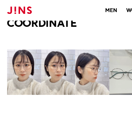
メガネのJINS TOP
JINS MEGANE STYLE
COORDINATE
MEN
W
COORDINATE