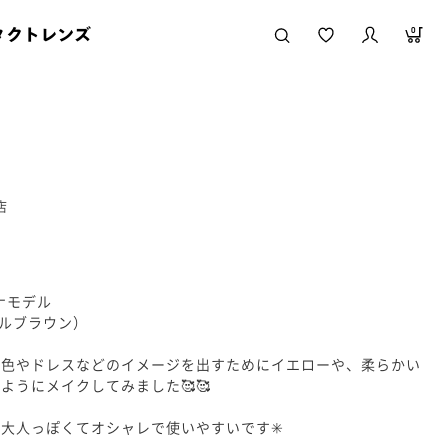
タクトレンズ
0
店
ナモデル
イヤルブラウン）
髪色やドレスなどのイメージを出すためにイエローや、柔らかい
ようにメイクしてみました🥰🥰
大人っぽくてオシャレで使いやすいです✳️