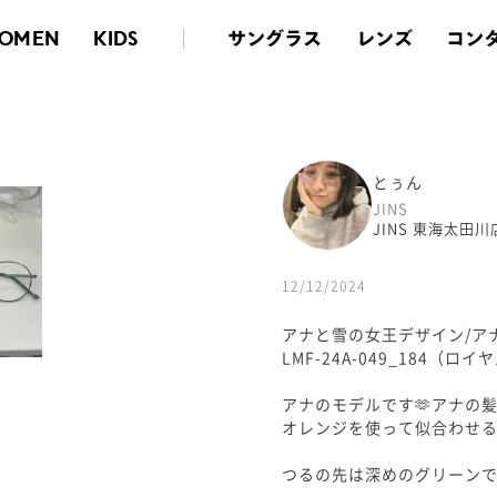
サングラス
レンズ
コン
OMEN
KIDS
とぅん
JINS
JINS 東海太田川
12/12/2024
アナと雪の女王デザイン/ア
LMF-24A-049_184（ロ
アナのモデルです🫶アナの
オレンジを使って似合わせる
つるの先は深めのグリーンで